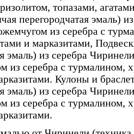
ризолитом, топазами, агатами
чая перегородчатая эмаль) из 
ожемчугом из серебра с турм
атами и марказитами, Подвеск
 эмаль) из серебра Чиринели (
 из серебра с турмалином, х
арказитами. Кулоны и брасле
я эмаль) из серебра Чиринели 
 из серебра с турмалином, х
арказитами.
малью от Чиринели (техника 