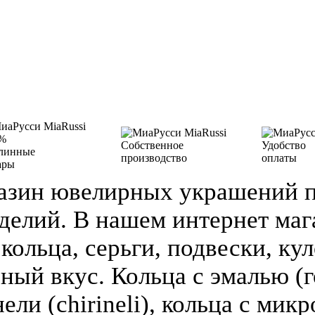
%
Собственное
Удобство
линные
производство
оплаты
ары
азин ювелирных украшений п
делий. В нашем интернет ма
кольца, серьги, подвески, кул
зный вкус. Кольца с эмалью (г
ели (chirineli), кольца с мик