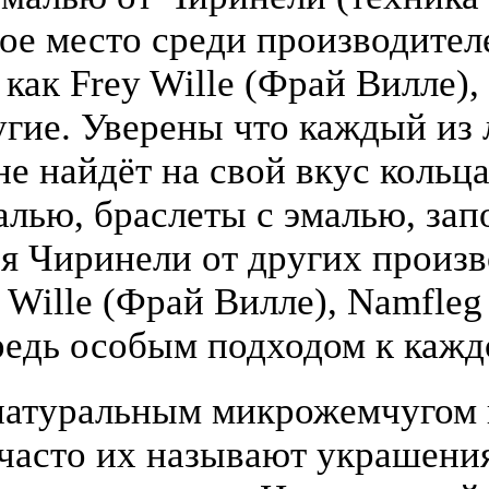
бое место среди производите
 как Frey Wille (Фрай Вилле),
гие. Уверены что каждый из
е найдёт на свой вкус кольца
алью, браслеты с эмалью, зап
я Чиринели от других произ
y Wille (Фрай Вилле), Namfle
едь особым подходом к кажд
атуральным микрожемчугом и
(часто их называют украшени