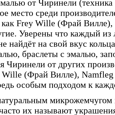
малью от Чиринели (техника 
бое место среди производите
 как Frey Wille (Фрай Вилле),
гие. Уверены что каждый из
е найдёт на свой вкус кольца
алью, браслеты с эмалью, зап
я Чиринели от других произ
y Wille (Фрай Вилле), Namfle
едь особым подходом к кажд
атуральным микрожемчугом и
(часто их называют украшени