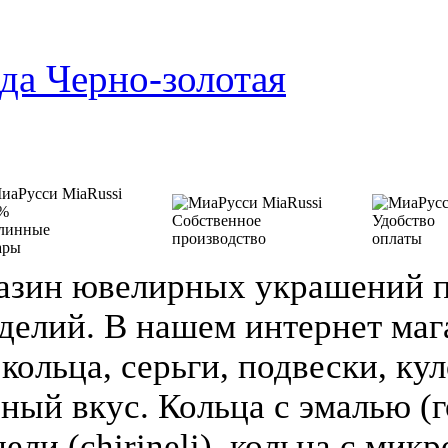
да Черно-золотая
%
Собственное
Удобство
линные
производство
оплаты
ары
азин ювелирных украшений п
делий. В нашем интернет ма
кольца, серьги, подвески, кул
зный вкус. Кольца с эмалью (г
ели (chirineli), кольца с мик