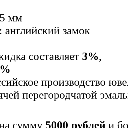
,5 мм
: английский замок
кидка составляет
3%
,
5%
Российское производство юв
рячей перегородчатой эма
 на сумму
5000 рублей
и бо