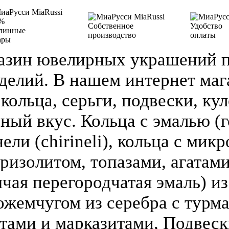
%
Собственное
Удобство
линные
производство
оплаты
ары
азин ювелирных украшений п
делий. В нашем интернет ма
кольца, серьги, подвески, кул
зный вкус. Кольца с эмалью (г
ели (chirineli), кольца с мик
ризолитом, топазами, агатами
чая перегородчатая эмаль) из 
ожемчугом из серебра с турм
атами и марказитами, Подвеск