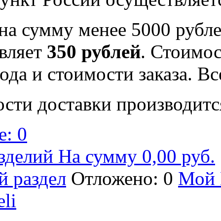
на сумму менее 5000 рубле
вляет
350 рублей
. Стоимос
ода и стоимости заказа. В
ости доставки производитс
: 0
зделий На сумму 0,00 руб.
й раздел
Отложено: 0
Мой 
eli