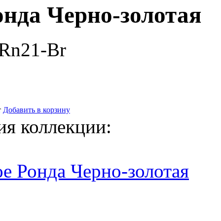
онда Черно-золотая
-Rn21-Br
т
Добавить в корзину
ия коллекции:
е Ронда Черно-золотая