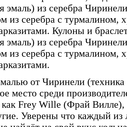
 эмаль) из серебра Чиринели (
 из серебра с турмалином, х
арказитами. Кулоны и брасле
я эмаль) из серебра Чиринели 
 из серебра с турмалином, х
арказитами.
малью от Чиринели (техника 
бое место среди производите
 как Frey Wille (Фрай Вилле),
гие. Уверены что каждый из