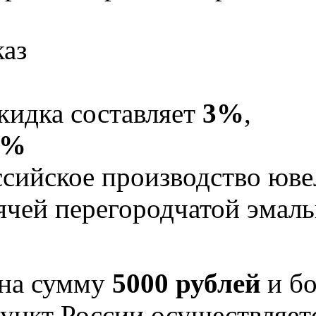
каз
кидка составляет
3%
,
5%
Российское производство юв
рячей перегородчатой эма
 на сумму
5000 рублей
и бо
ункт России осуществляе