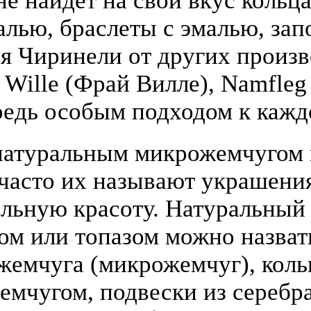
е найдёт на свой вкус кольца
алью, браслеты с эмалью, зап
я Чиринели от других произ
y Wille (Фрай Вилле), Namfle
едь особым подходом к кажд
атуральным микрожемчугом и
(часто их называют украшени
льную красоту. Натуральный
том или топазом можно назва
жемчуга (микрожемчуг), коль
жемчугом, подвески из серебра