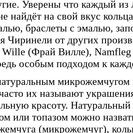
гие. Уверены что каждый из
е найдёт на свой вкус кольца
алью, браслеты с эмалью, зап
я Чиринели от других произ
y Wille (Фрай Вилле), Namfle
едь особым подходом к кажд
атуральным микрожемчугом и
(часто их называют украшени
льную красоту. Натуральный
том или топазом можно назва
жемчуга (микрожемчуг), коль