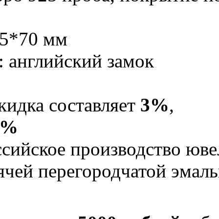
15*70 мм
: английский замок
кидка составляет
3%
,
5%
Российское производство юв
рячей перегородчатой эма