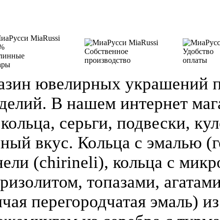
%
Собственное
Удобство
линные
производство
оплаты
ары
азин ювелирных украшений п
делий. В нашем интернет ма
кольца, серьги, подвески, кул
зный вкус. Кольца с эмалью (г
ели (chirineli), кольца с мик
ризолитом, топазами, агатами
чая перегородчатая эмаль) из 