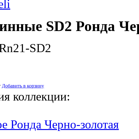
eli
инные SD2 Ронда Че
-Rn21-SD2
т
Добавить в корзину
ия коллекции:
е Ронда Черно-золотая