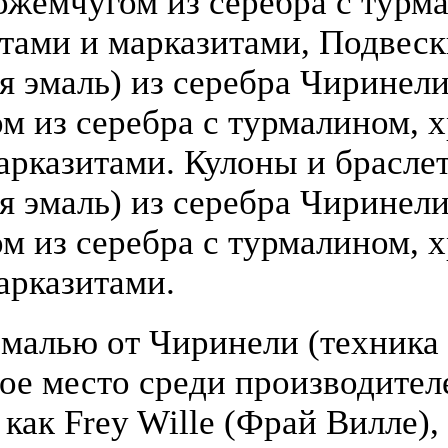
ожемчугом из серебра с турм
атами и марказитами, Подвеск
 эмаль) из серебра Чиринели (
 из серебра с турмалином, х
арказитами. Кулоны и брасле
я эмаль) из серебра Чиринели 
 из серебра с турмалином, х
арказитами.
малью от Чиринели (техника 
бое место среди производите
 как Frey Wille (Фрай Вилле),