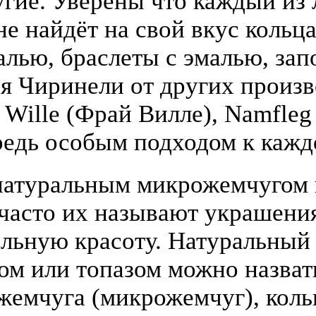
гие. Уверены что каждый из
е найдёт на свой вкус кольца
алью, браслеты с эмалью, зап
я Чиринели от других произ
y Wille (Фрай Вилле), Namfle
едь особым подходом к кажд
атуральным микрожемчугом и
(часто их называют украшени
льную красоту. Натуральный
том или топазом можно назва
жемчуга (микрожемчуг), коль