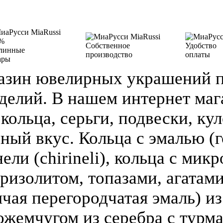
%
Собственное
Удобство
линные
производство
оплаты
ары
азин ювелирных украшений п
делий. В нашем интернет ма
кольца, серьги, подвески, кул
зный вкус. Кольца с эмалью (г
ели (chirineli), кольца с мик
ризолитом, топазами, агатами
чая перегородчатая эмаль) из 
ожемчугом из серебра с турм