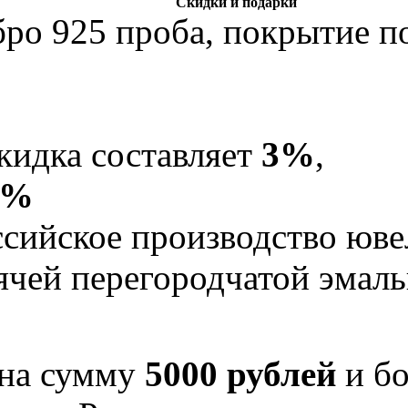
Скидки и подарки
бро 925 проба, покрытие по
кидка составляет
3%
,
5%
Российское производство юв
рячей перегородчатой эма
 на сумму
5000 рублей
и бо