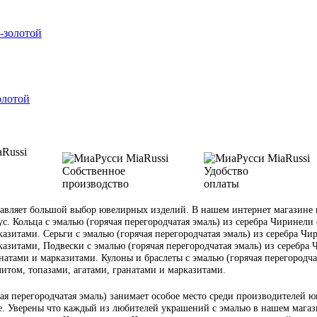
-золотой
олотой
Собственное
Удобство
производство
оплаты
вляет большой выбор ювелирных изделий. В нашем интернет магазине ю
ус. Кольца с эмалью (горячая перегородчатая эмаль) из серебра Чиринели 
азитами. Серьги с эмалью (горячая перегородчатая эмаль) из серебра Чир
азитами, Подвески с эмалью (горячая перегородчатая эмаль) из серебра Ч
атами и марказитами. Кулоны и браслеты с эмалью (горячая перегородчата
итом, топазами, агатами, гранатами и марказитами.
я перегородчатая эмаль) занимает особое место среди производителей ю
. Уверены что каждый из любителей украшений с эмалью в нашем магазин