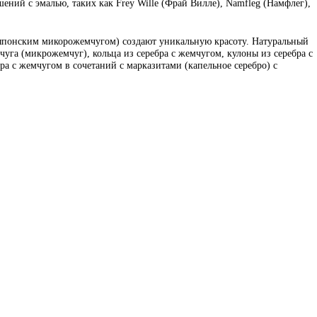
ений с эмалью, таких как Frey Wille (Фрай Вилле), Namfleg (Намфлег),
 японским микорожемчугом) создают уникальную красоту. Натуральный
уга (микрожемчуг), кольца из серебра с жемчугом, кулоны из серебра с
бра с жемчугом в сочетаний с марказитами (капельное серебро) с