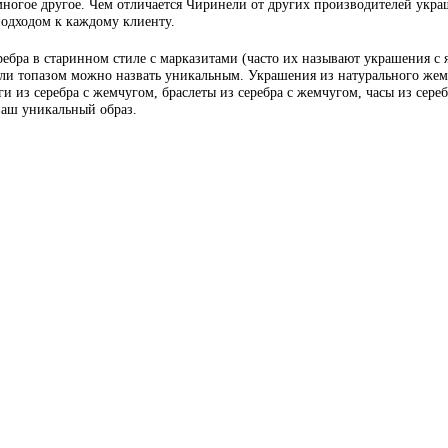
многое другое. Чем отличается Чиринели от других производителей украш
подходом к каждому клиенту.
ебра в старинном стиле с марказитами (часто их называют украшения с
или топазом можно назвать уникальным. Украшения из натурального жемч
и из серебра с жемчугом, браслеты из серебра с жемчугом, часы из сере
 ваш уникальный образ.