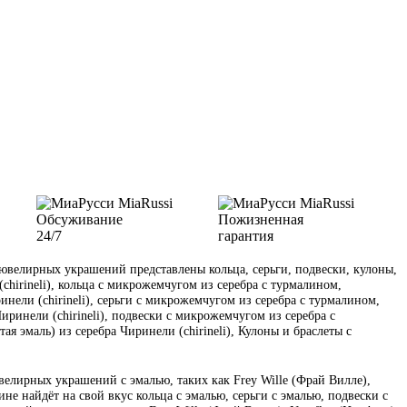
Обсуживание
Пожизненная
24/7
гарантия
велирных украшений представлены кольца, серьги, подвески, кулоны,
(chirineli), кольца с микрожемчугом из серебра с турмалином,
инели (chirineli), серьги с микрожемчугом из серебра с турмалином,
иринели (chirineli), подвески с микрожемчугом из серебра с
я эмаль) из серебра Чиринели (chirineli), Кулоны и браслеты с
велирных украшений с эмалью, таких как Frey Wille (Фрай Вилле),
е найдёт на свой вкус кольца с эмалью, серьги с эмалью, подвески с