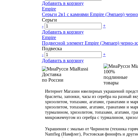
Добавить в корзину
Empire
Серьги 2в1 с камнями Empire (Эмпаер) черно
Серьги
-
+
Добавить в корзину
Empire
Подвесной элемент Empire (Эмпаер) черно-з
Подвеска
-
+
Добавить в корзину
100%
Доставка
подлинные
по России
товары
Интернет Магазин ювелирных украшений предста
браслеты, запонки, часы из серебра на разный вк
хризолитом, топазами, агатами, гранатами и марк
хризолитом, топазами, агатами, гранатами и марк
турмалином, хризолитом, топазами, агатами, гран
микрожемчугом из серебра с турмалином, хризол
Украшения с эмалью от Чиринели (техника горяча
Namfleg (Намфлег), Ростовская финифть и другие