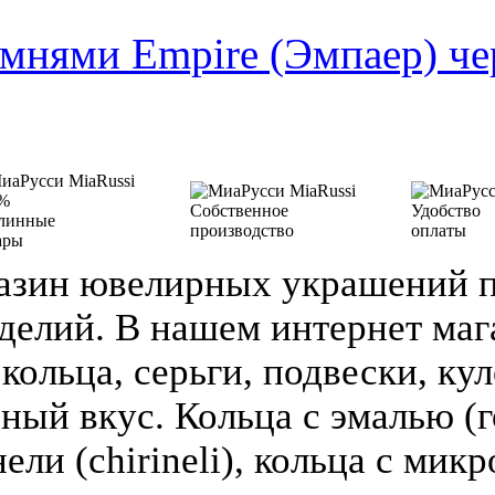
амнями Empire (Эмпаер) че
%
Собственное
Удобство
линные
производство
оплаты
ары
азин ювелирных украшений п
делий. В нашем интернет ма
кольца, серьги, подвески, кул
зный вкус. Кольца с эмалью (г
ели (chirineli), кольца с мик