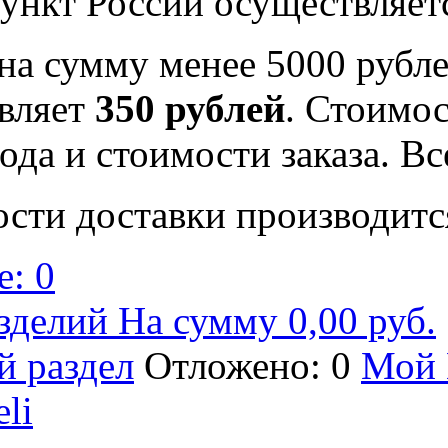
ункт России осуществляе
на сумму менее 5000 рубле
вляет
350 рублей
. Стоимос
ода и стоимости заказа. В
ости доставки производитс
: 0
зделий На сумму 0,00 руб.
й раздел
Отложено: 0
Мой 
eli