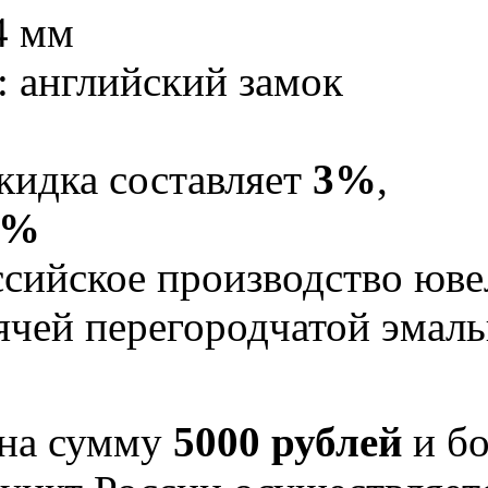
4 мм
: английский замок
кидка составляет
3%
,
5%
Российское производство юв
рячей перегородчатой эма
 на сумму
5000 рублей
и бо