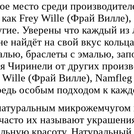
бое место среди производите
 как Frey Wille (Фрай Вилле),
гие. Уверены что каждый из
е найдёт на свой вкус кольца
алью, браслеты с эмалью, зап
я Чиринели от других произ
y Wille (Фрай Вилле), Namfle
едь особым подходом к кажд
атуральным микрожемчугом и
(часто их называют украшени
льную красоту. Натуральный