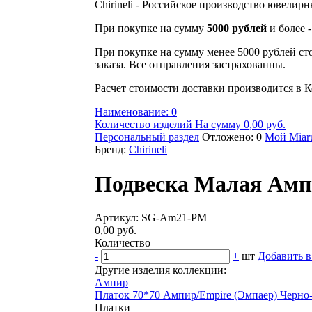
Chirineli - Российское производство ювелир
При покупке на сумму
5000 рублей
и более 
При покупке на сумму менее 5000 рублей ст
заказа. Все отправления застрахованны.
Расчет стоимости доставки производится в К
Наименование: 0
Количество изделий На сумму 0,00 руб.
Персональный раздел
Отложено: 0
Мой Miaru
Бренд:
Chirineli
Подвеска Малая Амп
Артикул: SG-Am21-PM
0,00 руб.
Количество
-
+
шт
Добавить в
Другие изделия коллекции:
Ампир
Платок 70*70 Ампир/Empire (Эмпаер) Черно
Платки