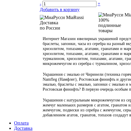
-
+
Добавить в корзину
100%
Доставка
подлинные
по России
товары
Интернет Магазин ювелирных украшений предста
браслеты, запонки, часы из серебра на разный вк
хризолитом, топазами, агатами, гранатами и марк
хризолитом, топазами, агатами, гранатами и марк
турмалином, хризолитом, топазами, агатами, гран
микрожемчугом из серебра с турмалином, хризол
Украшения с эмалью от Чиринели (техника горяча
Namfleg (Намфлег), Ростовская финифть и другие
эмалью, браслеты с эмалью, запонки с эмалью и 
Ростовская финифть? В первую очередь особым 
Украшения с натуральным микрожемчугом из сер
жемчуг маленьких размеров с агатом, гранатом 
жемчугом, подвески из серебра с жемчугом, серьг
добавлением агатов, гранатов, топазов создадут
Оплата
Доставка