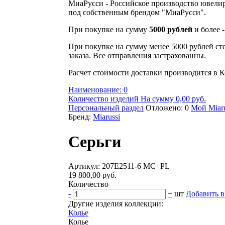
МиаРусси - Российское производство ювели
под собственным брендом "МиаРусси".
При покупке на сумму
5000 рублей
и более 
При покупке на сумму менее 5000 рублей ст
заказа. Все отправления застрахованны.
Расчет стоимости доставки производится в К
Наименование: 0
Количество изделий На сумму 0,00 руб.
Персональный раздел
Отложено: 0
Мой Miaru
Бренд:
Miarussi
Серьги
Артикул: 207Е2511-6 MC+PL
19 800,00 руб.
Количество
-
+
шт
Добавить в
Другие изделия коллекции:
Колье
Колье