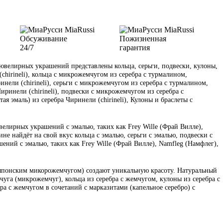
Обсуживание
Пожизненная
24/7
гарантия
велирных украшений представлены кольца, серьги, подвески, кулоны,
(chirineli), кольца с микрожемчугом из серебра с турмалином,
инели (chirineli), серьги с микрожемчугом из серебра с турмалином,
иринели (chirineli), подвески с микрожемчугом из серебра с
я эмаль) из серебра Чиринели (chirineli), Кулоны и браслеты с
велирных украшений с эмалью, таких как Frey Wille (Фрай Вилле),
е найдёт на свой вкус кольца с эмалью, серьги с эмалью, подвески с
ений с эмалью, таких как Frey Wille (Фрай Вилле), Namfleg (Намфлег),
 японским микорожемчугом) создают уникальную красоту. Натуральный
уга (микрожемчуг), кольца из серебра с жемчугом, кулоны из серебра с
бра с жемчугом в сочетаний с марказитами (капельное серебро) с