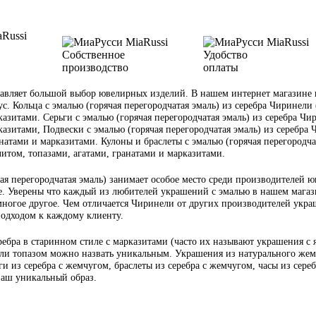
Собственное
Удобство
производство
оплаты
вляет большой выбор ювелирных изделий. В нашем интернет магазине ю
ус. Кольца с эмалью (горячая перегородчатая эмаль) из серебра Чиринели 
азитами. Серьги с эмалью (горячая перегородчатая эмаль) из серебра Чир
азитами, Подвески с эмалью (горячая перегородчатая эмаль) из серебра Ч
атами и марказитами. Кулоны и браслеты с эмалью (горячая перегородчата
итом, топазами, агатами, гранатами и марказитами.
я перегородчатая эмаль) занимает особое место среди производителей ю
. Уверены что каждый из любителей украшений с эмалью в нашем магазин
многое другое. Чем отличается Чиринели от других производителей украш
подходом к каждому клиенту.
ебра в старинном стиле с марказитами (часто их называют украшения с
или топазом можно назвать уникальным. Украшения из натурального жемч
и из серебра с жемчугом, браслеты из серебра с жемчугом, часы из сере
 ваш уникальный образ.