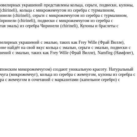
велирных украшений представлены кольца, серьги, подвески, кулоны,
(chirineli), кольца с микрожемчугом из серебра с турмалином,
инели (chirineli), серьги с микрожемчугом из серебра с турмалином,
иринели (chirineli), подвески с микрожемчугом из серебра с
я эмаль) из серебра Чиринели (chirineli), Кулоны и браслеты с
велирных украшений с эмалью, таких как Frey Wille (Фрай Вилле),
е найдёт на свой вкус кольца с эмалью, серьги с эмалью, подвески с
ений с эмалью, таких как Frey Wille (Фрай Вилле), Namfleg (Намфлег),
 японским микорожемчугом) создают уникальную красоту. Натуральный
уга (микрожемчуг), кольца из серебра с жемчугом, кулоны из серебра с
бра с жемчугом в сочетаний с марказитами (капельное серебро) с