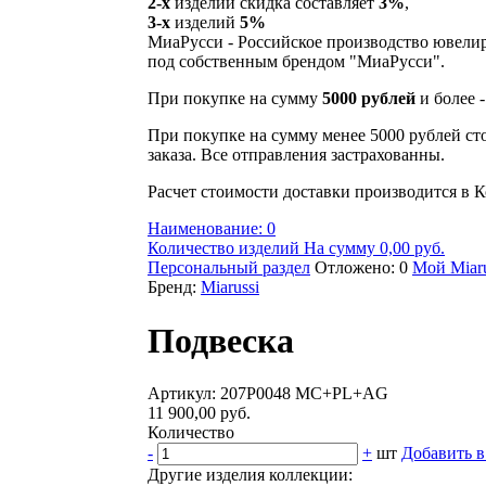
2-х
изделий скидка составляет
3%
,
3-х
изделий
5%
МиаРусси - Российское производство ювели
под собственным брендом "МиаРусси".
При покупке на сумму
5000 рублей
и более 
При покупке на сумму менее 5000 рублей ст
заказа. Все отправления застрахованны.
Расчет стоимости доставки производится в К
Наименование: 0
Количество изделий На сумму 0,00 руб.
Персональный раздел
Отложено: 0
Мой Miaru
Бренд:
Miarussi
Подвеска
Артикул: 207P0048 MC+PL+AG
11 900,00 руб.
Количество
-
+
шт
Добавить в
Другие изделия коллекции: