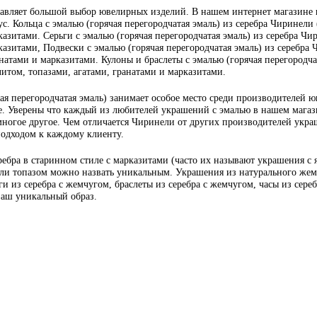
вляет большой выбор ювелирных изделий. В нашем интернет магазине ю
ус. Кольца с эмалью (горячая перегородчатая эмаль) из серебра Чиринели 
азитами. Серьги с эмалью (горячая перегородчатая эмаль) из серебра Чир
азитами, Подвески с эмалью (горячая перегородчатая эмаль) из серебра Ч
атами и марказитами. Кулоны и браслеты с эмалью (горячая перегородчата
итом, топазами, агатами, гранатами и марказитами.
я перегородчатая эмаль) занимает особое место среди производителей ю
. Уверены что каждый из любителей украшений с эмалью в нашем магазин
многое другое. Чем отличается Чиринели от других производителей украш
подходом к каждому клиенту.
ебра в старинном стиле с марказитами (часто их называют украшения с
или топазом можно назвать уникальным. Украшения из натурального жемч
и из серебра с жемчугом, браслеты из серебра с жемчугом, часы из сере
 ваш уникальный образ.