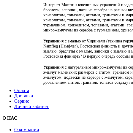
Интернет Магазин ювелирных украшений предста
браслеты, запонки, часы из серебра на разный вк
хризолитом, топазами, агатами, гранатами и марк
хризолитом, топазами, агатами, гранатами и марк
турмалином, хризолитом, топазами, агатами, гран
микрожемчугом из серебра с турмалином, хризол
Украшения с эмалью от Чиринели (техника горяча
Namfleg (Намфлег), Ростовская финифть и другие
эмалью, браслеты с эмалью, запонки с эмалью и 
Ростовская финифть? В первую очередь особым 
Украшения с натуральным микрожемчугом из сер
жемчуг маленьких размеров с агатом, гранатом 
жемчугом, подвески из серебра с жемчугом, серьг
добавлением агатов, гранатов, топазов создадут
Оплата
Доставка
Сервис
Личный кабинет
О НАС
О компании