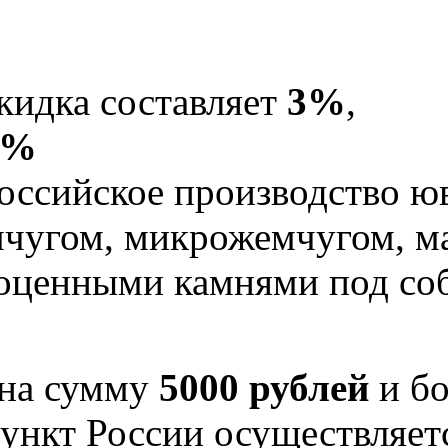
кидка составляет
3%
,
5%
оссийское производство юв
мчугом, микрожемчугом, м
гоценными камнями под со
 на сумму
5000 рублей
и бо
ункт России осуществляе