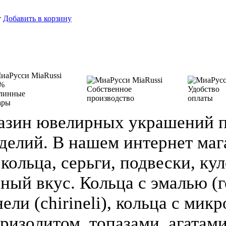
т
Добавить в корзину
%
Собственное
Удобство
линные
производство
оплаты
ары
азин ювелирных украшений п
делий. В нашем интернет ма
кольца, серьги, подвески, кул
зный вкус. Кольца с эмалью (г
ели (chirineli), кольца с мик
ризолитом, топазами, агатами