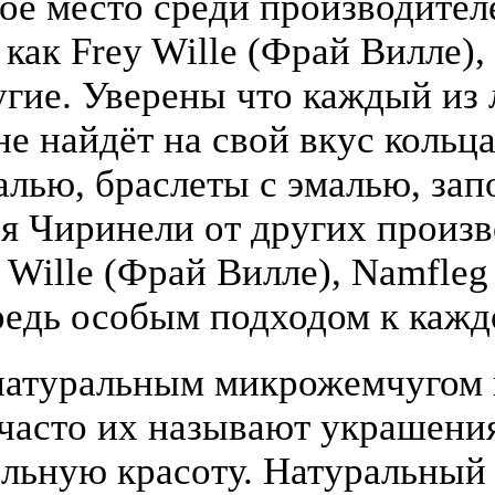
бое место среди производите
 как Frey Wille (Фрай Вилле),
гие. Уверены что каждый из
е найдёт на свой вкус кольца
алью, браслеты с эмалью, зап
я Чиринели от других произ
y Wille (Фрай Вилле), Namfle
едь особым подходом к кажд
атуральным микрожемчугом и
(часто их называют украшени
льную красоту. Натуральный