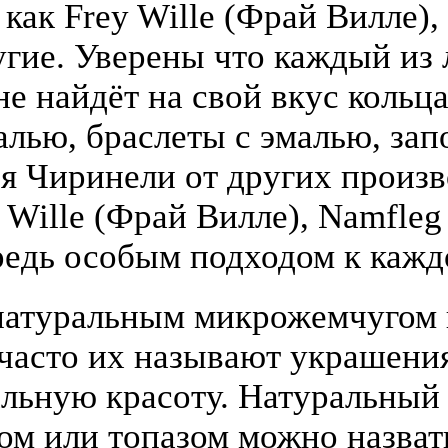
 как Frey Wille (Фрай Вилле),
гие. Уверены что каждый из
е найдёт на свой вкус кольца
алью, браслеты с эмалью, зап
я Чиринели от других произ
y Wille (Фрай Вилле), Namfle
едь особым подходом к кажд
атуральным микрожемчугом и
(часто их называют украшени
льную красоту. Натуральный
том или топазом можно назва