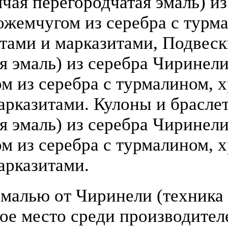
чая перегородчатая эмаль) из 
ожемчугом из серебра с турм
атами и марказитами, Подвеск
 эмаль) из серебра Чиринели (
 из серебра с турмалином, х
арказитами. Кулоны и брасле
я эмаль) из серебра Чиринели 
 из серебра с турмалином, х
арказитами.
малью от Чиринели (техника 
бое место среди производите