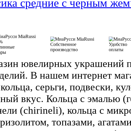
ика средние с черным же
%
Собственное
Удобство
линные
производство
оплаты
ары
азин ювелирных украшений п
делий. В нашем интернет ма
кольца, серьги, подвески, кул
зный вкус. Кольца с эмалью (г
ели (chirineli), кольца с мик
ризолитом, топазами, агатами