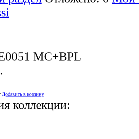
si
6E0051 MC+BPL
.
т
Добавить в корзину
ия коллекции: