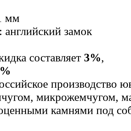
1 мм
: английский замок
кидка составляет
3%
,
5%
оссийское производство юв
мчугом, микрожемчугом, м
гоценными камнями под со