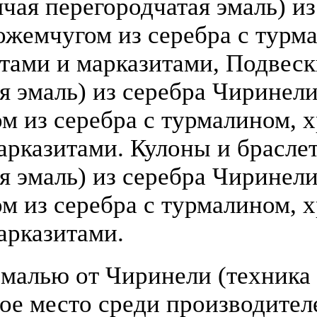
чая перегородчатая эмаль) из 
ожемчугом из серебра с турм
атами и марказитами, Подвеск
 эмаль) из серебра Чиринели (
 из серебра с турмалином, х
арказитами. Кулоны и брасле
я эмаль) из серебра Чиринели 
 из серебра с турмалином, х
арказитами.
малью от Чиринели (техника 
бое место среди производите