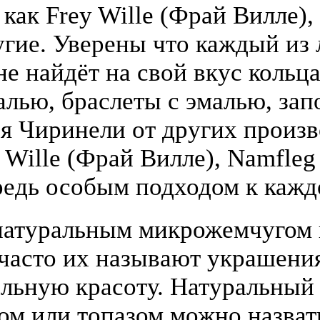
 как Frey Wille (Фрай Вилле),
гие. Уверены что каждый из
е найдёт на свой вкус кольца
алью, браслеты с эмалью, зап
я Чиринели от других произ
y Wille (Фрай Вилле), Namfle
едь особым подходом к кажд
атуральным микрожемчугом и
(часто их называют украшени
льную красоту. Натуральный
том или топазом можно назва