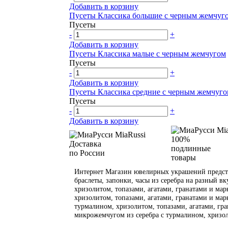
Добавить в корзину
Пусеты Классика большие с черным жемчуг
Пусеты
-
+
Добавить в корзину
Пусеты Классика малые с черным жемчугом
Пусеты
-
+
Добавить в корзину
Пусеты Классика средние с черным жемчуг
Пусеты
-
+
Добавить в корзину
100%
Доставка
подлинные
по России
товары
Интернет Магазин ювелирных украшений предста
браслеты, запонки, часы из серебра на разный вк
хризолитом, топазами, агатами, гранатами и марк
хризолитом, топазами, агатами, гранатами и марк
турмалином, хризолитом, топазами, агатами, гран
микрожемчугом из серебра с турмалином, хризол