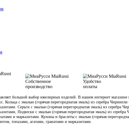
ом
ом
Собственное
Удобство
производство
оплаты
вляет большой выбор ювелирных изделий. В нашем интернет магазине ю
ус. Кольца с эмалью (горячая перегородчатая эмаль) из серебра Чиринели 
азитами. Серьги с эмалью (горячая перегородчатая эмаль) из серебра Чир
азитами, Подвески с эмалью (горячая перегородчатая эмаль) из серебра Ч
атами и марказитами. Кулоны и браслеты с эмалью (горячая перегородчата
итом, топазами, агатами, гранатами и марказитами.