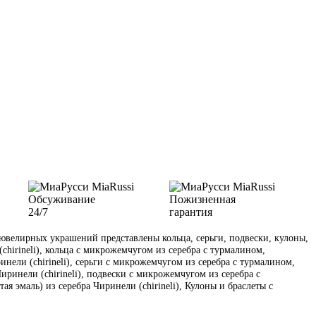
Обсуживание
Пожизненная
24/7
гарантия
велирных украшений представлены кольца, серьги, подвески, кулоны,
(chirineli), кольца с микрожемчугом из серебра с турмалином,
инели (chirineli), серьги с микрожемчугом из серебра с турмалином,
иринели (chirineli), подвески с микрожемчугом из серебра с
я эмаль) из серебра Чиринели (chirineli), Кулоны и браслеты с