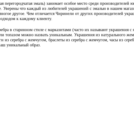
я перегородчатая эмаль) занимает особое место среди производителей ю
. Уверены что каждый из любителей украшений с эмалью в нашем магазин
многое другое. Чем отличается Чиринели от других производителей украш
подходом к каждому клиенту.
ебра в старинном стиле с марказитами (часто их называют украшения с
или топазом можно назвать уникальным. Украшения из натурального жемч
и из серебра с жемчугом, браслеты из серебра с жемчугом, часы из сере
 ваш уникальный образ.