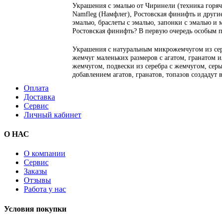
Украшения с эмалью от Чиринели (техника горяча
Namfleg (Намфлег), Ростовская финифть и другие
эмалью, браслеты с эмалью, запонки с эмалью и 
Ростовская финифть? В первую очередь особым 
Украшения с натуральным микрожемчугом из сер
жемчуг маленьких размеров с агатом, гранатом 
жемчугом, подвески из серебра с жемчугом, серьг
добавлением агатов, гранатов, топазов создадут
Оплата
Доставка
Сервис
Личный кабинет
О НАС
О компании
Сервис
Заказы
Отзывы
Работа у нас
Условия покупки