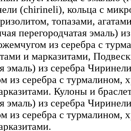
ели (chirineli), кольца с мик
ризолитом, топазами, агатами
чая перегородчатая эмаль) из 
ожемчугом из серебра с турм
атами и марказитами, Подвеск
 эмаль) из серебра Чиринели (
 из серебра с турмалином, х
арказитами. Кулоны и брасле
я эмаль) из серебра Чиринели 
 из серебра с турмалином, х
арказитами.