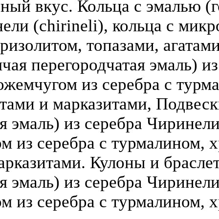
зный вкус. Кольца с эмалью (г
ели (chirineli), кольца с мик
ризолитом, топазами, агатами
чая перегородчатая эмаль) из 
ожемчугом из серебра с турм
атами и марказитами, Подвеск
 эмаль) из серебра Чиринели (
 из серебра с турмалином, х
арказитами. Кулоны и брасле
я эмаль) из серебра Чиринели 
 из серебра с турмалином, х