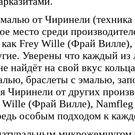
арказитами.
малью от Чиринели (техника 
бое место среди производите
 как Frey Wille (Фрай Вилле),
гие. Уверены что каждый из
е найдёт на свой вкус кольца
алью, браслеты с эмалью, зап
я Чиринели от других произ
y Wille (Фрай Вилле), Namfle
едь особым подходом к кажд
атуральным микрожемчугом и