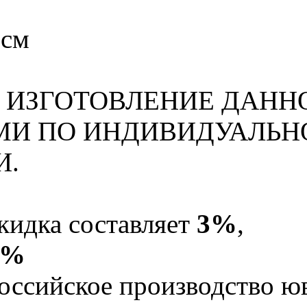
 см
ИЗГОТОВЛЕНИЕ ДАНН
И ПО ИНДИВИДУАЛЬН
И.
кидка составляет
3%
,
5%
оссийское производство юв