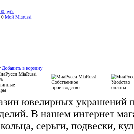
00 руб.
 0
Мой Miarussi
т
Добавить в корзину
%
Собственное
Удобство
линные
производство
оплаты
ары
азин ювелирных украшений п
делий. В нашем интернет ма
кольца, серьги, подвески, кул