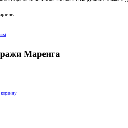
орзине.
ssi
тражи Маренга
 корзину