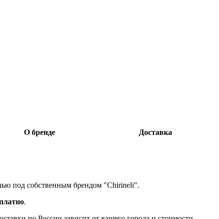
О бренде
Доставка
лью под собственным брендом "Chirineli".
сплатно
.
доставки по России зависит от вашего города и стоимости