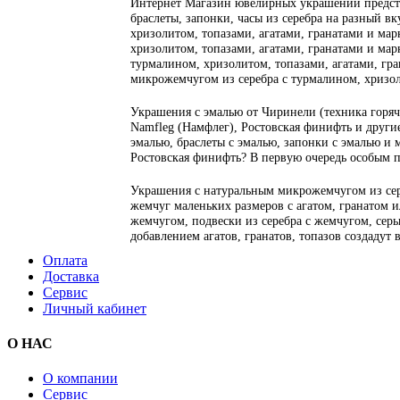
Интернет Магазин ювелирных украшений предста
браслеты, запонки, часы из серебра на разный вк
хризолитом, топазами, агатами, гранатами и марк
хризолитом, топазами, агатами, гранатами и марк
турмалином, хризолитом, топазами, агатами, гран
микрожемчугом из серебра с турмалином, хризол
Украшения с эмалью от Чиринели (техника горяча
Namfleg (Намфлег), Ростовская финифть и другие
эмалью, браслеты с эмалью, запонки с эмалью и 
Ростовская финифть? В первую очередь особым 
Украшения с натуральным микрожемчугом из сер
жемчуг маленьких размеров с агатом, гранатом 
жемчугом, подвески из серебра с жемчугом, серьг
добавлением агатов, гранатов, топазов создадут
Оплата
Доставка
Сервис
Личный кабинет
О НАС
О компании
Сервис