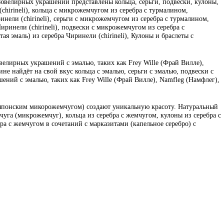
велирных украшений представлены кольца, серьги, подвески, кулоны,
(chirineli), кольца с микрожемчугом из серебра с турмалином,
инели (chirineli), серьги с микрожемчугом из серебра с турмалином,
иринели (chirineli), подвески с микрожемчугом из серебра с
я эмаль) из серебра Чиринели (chirineli), Кулоны и браслеты с
велирных украшений с эмалью, таких как Frey Wille (Фрай Вилле),
е найдёт на свой вкус кольца с эмалью, серьги с эмалью, подвески с
ений с эмалью, таких как Frey Wille (Фрай Вилле), Namfleg (Намфлег),
 японским микорожемчугом) создают уникальную красоту. Натуральный
уга (микрожемчуг), кольца из серебра с жемчугом, кулоны из серебра с
бра с жемчугом в сочетаний с марказитами (капельное серебро) с