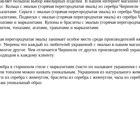
вляет большой выбор ювелирных изделий. В нашем интернет магазине ю
ус. Кольца с эмалью (горячая перегородчатая эмаль) из серебра Чиринели 
азитами. Серьги с эмалью (горячая перегородчатая эмаль) из серебра Чир
азитами, Подвески с эмалью (горячая перегородчатая эмаль) из серебра Ч
атами и марказитами. Кулоны и браслеты с эмалью (горячая перегородчата
итом, топазами, агатами, гранатами и марказитами.
я перегородчатая эмаль) занимает особое место среди производителей ю
. Уверены что каждый из любителей украшений с эмалью в нашем магазин
многое другое. Чем отличается Чиринели от других производителей украш
подходом к каждому клиенту.
ебра в старинном стиле с марказитами (часто их называют украшения с
или топазом можно назвать уникальным. Украшения из натурального жемч
и из серебра с жемчугом, браслеты из серебра с жемчугом, часы из сере
 ваш уникальный образ.