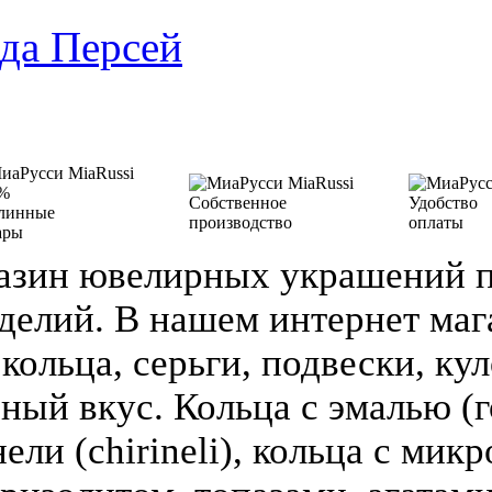
да Персей
%
Собственное
Удобство
линные
производство
оплаты
ары
азин ювелирных украшений п
делий. В нашем интернет ма
кольца, серьги, подвески, кул
зный вкус. Кольца с эмалью (г
ели (chirineli), кольца с мик