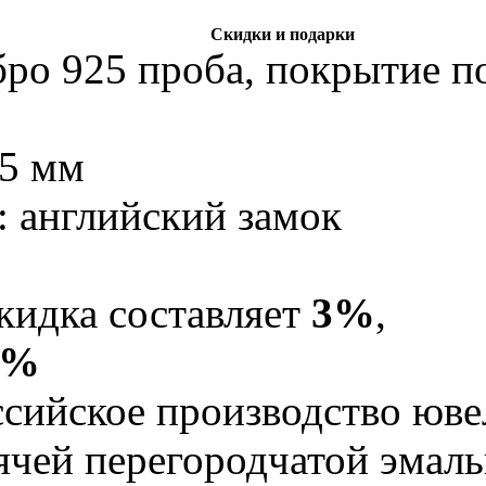
Скидки и подарки
бро 925 проба, покрытие по
,5 мм
: английский замок
кидка составляет
3%
,
5%
Российское производство юв
рячей перегородчатой эма