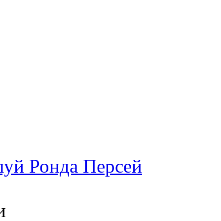
луй Ронда Персей
и