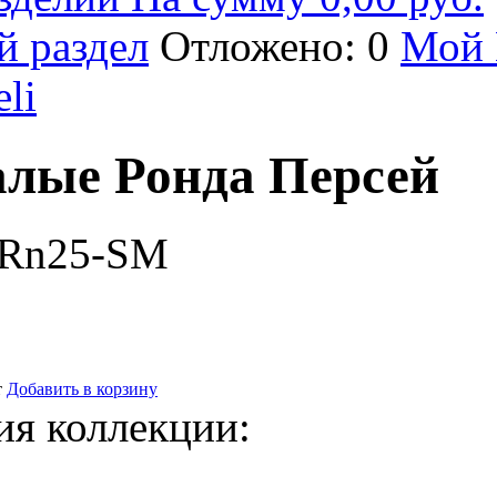
й раздел
Отложено: 0
Мой 
eli
лые Ронда Персей
-Rn25-SM
т
Добавить в корзину
ия коллекции: