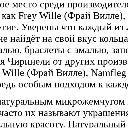
бое место среди производите
 как Frey Wille (Фрай Вилле),
гие. Уверены что каждый из
е найдёт на свой вкус кольца
алью, браслеты с эмалью, зап
я Чиринели от других произ
y Wille (Фрай Вилле), Namfle
едь особым подходом к кажд
атуральным микрожемчугом и
(часто их называют украшени
льную красоту. Натуральный