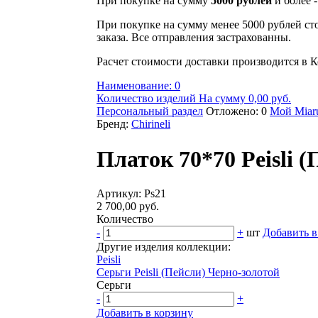
При покупке на сумму
5000 рублей
и более 
При покупке на сумму менее 5000 рублей ст
заказа. Все отправления застрахованны.
Расчет стоимости доставки производится в К
Наименование: 0
Количество изделий На сумму 0,00 руб.
Персональный раздел
Отложено: 0
Мой Miaru
Бренд:
Chirineli
Платок 70*70 Peisli 
Артикул: Ps21
2 700,00 руб.
Количество
-
+
шт
Добавить в
Другие изделия коллекции:
Peisli
Серьги Peisli (Пейсли) Черно-золотой
Серьги
-
+
Добавить в корзину