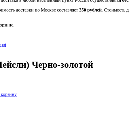
- доставка в любой населенный пункт России осуществляется
бе
оимость доставки по Москве составляет
350 рублей
. Стоимость 
орзине.
ssi
(Пейсли) Черно-золотой
 корзину