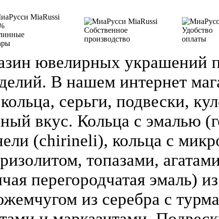
%
Собственное
Удобство
линные
производство
оплаты
ары
азин ювелирных украшений п
делий. В нашем интернет ма
кольца, серьги, подвески, кул
зный вкус. Кольца с эмалью (г
ели (chirineli), кольца с мик
ризолитом, топазами, агатами
чая перегородчатая эмаль) из 
ожемчугом из серебра с турм
атами и марказитами, Подвеск