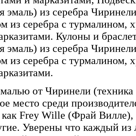
 эмаль) из серебра Чиринели (
 из серебра с турмалином, х
арказитами. Кулоны и брасле
я эмаль) из серебра Чиринели 
 из серебра с турмалином, х
арказитами.
малью от Чиринели (техника 
бое место среди производите
 как Frey Wille (Фрай Вилле),
гие. Уверены что каждый из