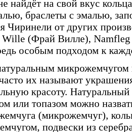
е найдёт на свой вкус кольца
алью, браслеты с эмалью, зап
я Чиринели от других произ
y Wille (Фрай Вилле), Namfle
едь особым подходом к кажд
атуральным микрожемчугом и
(часто их называют украшени
льную красоту. Натуральный
том или топазом можно назва
жемчуга (микрожемчуг), коль
жемчугом, подвески из серебра