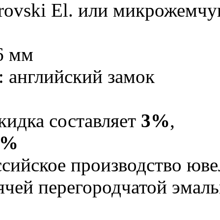
rovski El. или микрожемчу
6 мм
: английский замок
кидка составляет
3%
,
5%
Российское производство юв
рячей перегородчатой эма