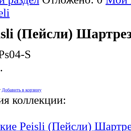
eli
sli (Пейсли) Шартре
Ps04-S
.
т
Добавить в корзину
ия коллекции:
кие Peisli (Пейсли) Шартр