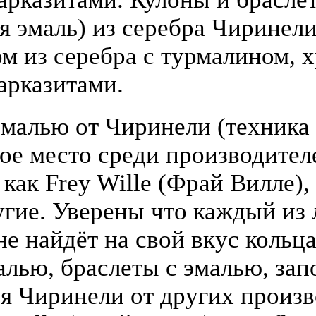
я эмаль) из серебра Чиринели 
 из серебра с турмалином, х
арказитами.
малью от Чиринели (техника 
бое место среди производите
 как Frey Wille (Фрай Вилле),
гие. Уверены что каждый из
е найдёт на свой вкус кольца
алью, браслеты с эмалью, зап
я Чиринели от других произ