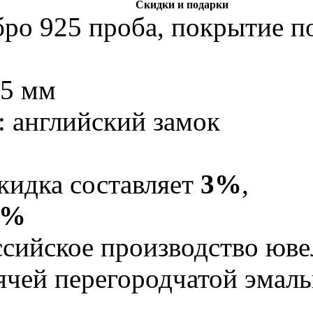
Скидки и подарки
бро 925 проба, покрытие по
,5 мм
: английский замок
кидка составляет
3%
,
5%
Российское производство юв
рячей перегородчатой эма