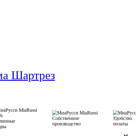
ма Шартрез
%
Собственное
Удобство
линные
производство
оплаты
ары