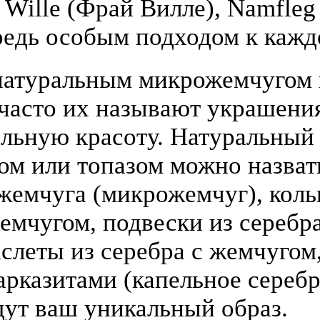
y Wille (Фрай Вилле), Namfle
едь особым подходом к кажд
атуральным микрожемчугом и
(часто их называют украшени
льную красоту. Натуральный
том или топазом можно назва
жемчуга (микрожемчуг), коль
жемчугом, подвески из серебра
слеты из серебра с жемчугом,
арказитами (капельное серебр
дут ваш уникальный образ.