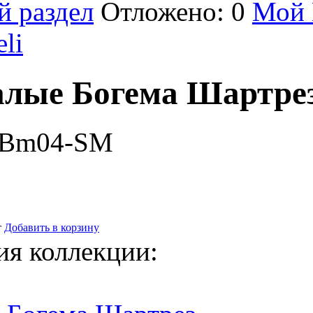
й раздел
Отложено: 0
Мой 
eli
алые Богема Шартре
-Bm04-SM
т
Добавить в корзину
ия коллекции: