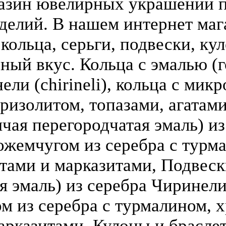
азин ювелирных украшений п
делий. В нашем интернет ма
кольца, серьги, подвески, кул
зный вкус. Кольца с эмалью (г
ели (chirineli), кольца с мик
ризолитом, топазами, агатами
чая перегородчатая эмаль) из 
ожемчугом из серебра с турм
атами и марказитами, Подвеск
 эмаль) из серебра Чиринели (
 из серебра с турмалином, х
арказитами. Кулоны и брасле