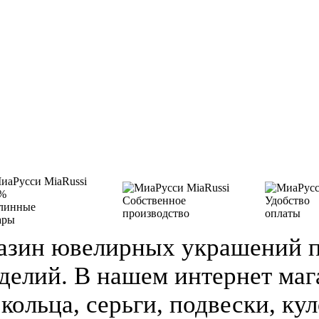
%
Собственное
Удобство
линные
производство
оплаты
ары
азин ювелирных украшений п
делий. В нашем интернет ма
кольца, серьги, подвески, кул