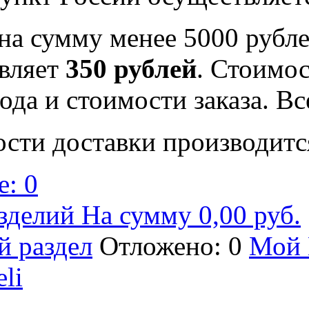
на сумму менее 5000 рубле
вляет
350 рублей
. Стоимос
ода и стоимости заказа. В
ости доставки производитс
: 0
зделий На сумму 0,00 руб.
й раздел
Отложено: 0
Мой 
eli