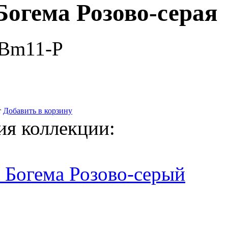
Богема Розово-серая
-Bm11-P
т
Добавить в корзину
ия коллекции:
 Богема Розово-серый