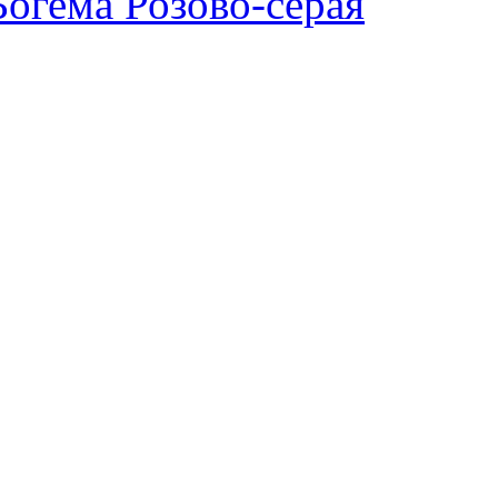
огема Розово-серая