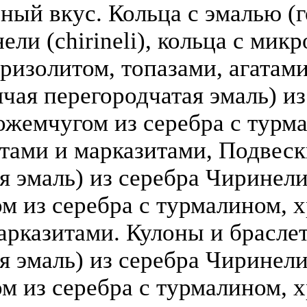
зный вкус. Кольца с эмалью (г
ели (chirineli), кольца с мик
ризолитом, топазами, агатами
чая перегородчатая эмаль) из 
ожемчугом из серебра с турм
атами и марказитами, Подвеск
 эмаль) из серебра Чиринели (
 из серебра с турмалином, х
арказитами. Кулоны и брасле
я эмаль) из серебра Чиринели 
 из серебра с турмалином, х