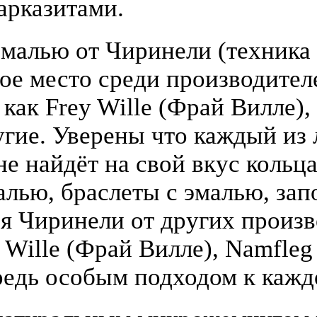
арказитами.
малью от Чиринели (техника 
бое место среди производите
 как Frey Wille (Фрай Вилле),
гие. Уверены что каждый из
е найдёт на свой вкус кольца
алью, браслеты с эмалью, зап
я Чиринели от других произ
y Wille (Фрай Вилле), Namfle
едь особым подходом к кажд