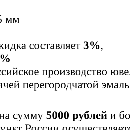
5 мм
кидка составляет
3%
,
5%
Российское производство юв
рячей перегородчатой эма
 на сумму
5000 рублей
и бо
ункт России осуществляе