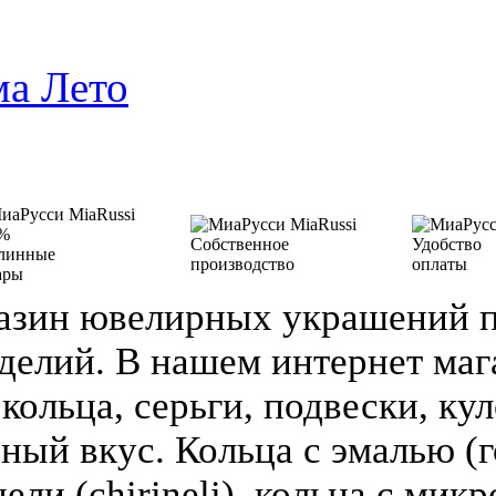
ма Лето
%
Собственное
Удобство
линные
производство
оплаты
ары
азин ювелирных украшений п
делий. В нашем интернет ма
кольца, серьги, подвески, кул
зный вкус. Кольца с эмалью (г
ели (chirineli), кольца с мик