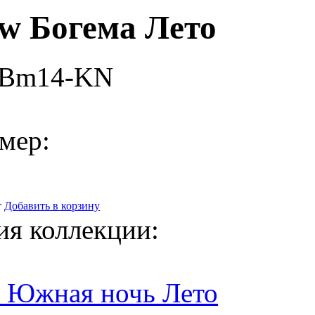
w Богема Лето
-Bm14-KN
мер:
т
Добавить в корзину
ия коллекции:
0 Южная ночь Лето