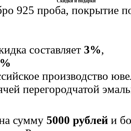
Скидки и подарки
бро 925 проба, покрытие по
кидка составляет
3%
,
5%
Российское производство юв
рячей перегородчатой эма
 на сумму
5000 рублей
и бо