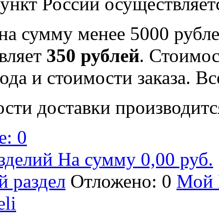
ункт России осуществляе
на сумму менее 5000 рубле
вляет
350 рублей
. Стоимос
ода и стоимости заказа. В
ости доставки производитс
: 0
зделий На сумму 0,00 руб.
й раздел
Отложено: 0
Мой 
eli