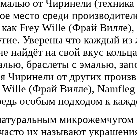
малью от Чиринели (техника 
бое место среди производите
 как Frey Wille (Фрай Вилле),
гие. Уверены что каждый из
е найдёт на свой вкус кольца
алью, браслеты с эмалью, зап
я Чиринели от других произ
y Wille (Фрай Вилле), Namfle
едь особым подходом к кажд
атуральным микрожемчугом и
(часто их называют украшени