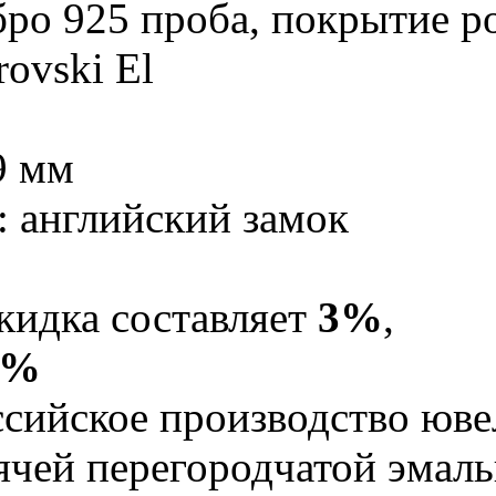
бро 925 проба, покрытие р
ovski El
9 мм
: английский замок
кидка составляет
3%
,
5%
Российское производство юв
рячей перегородчатой эма