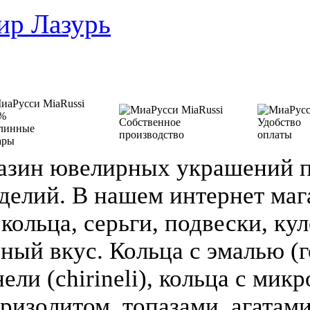
ир Лазурь
%
Собственное
Удобство
линные
производство
оплаты
ары
азин ювелирных украшений п
делий. В нашем интернет ма
кольца, серьги, подвески, кул
зный вкус. Кольца с эмалью (г
ели (chirineli), кольца с мик
ризолитом, топазами, агатами