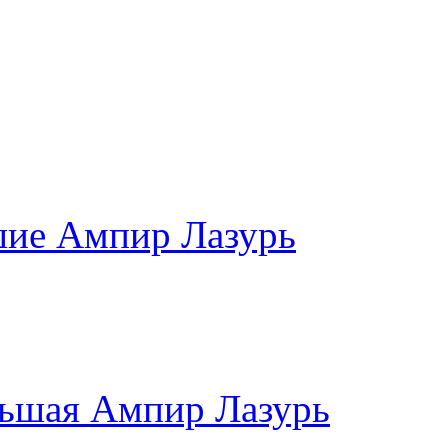
шие Ампир Лазурь
льшая Ампир Лазурь