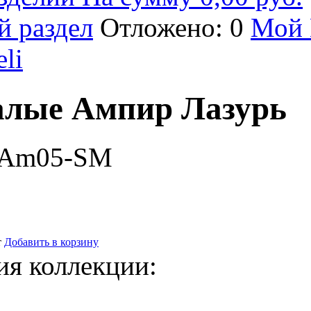
й раздел
Отложено: 0
Мой 
eli
алые Ампир Лазурь
-Am05-SM
т
Добавить в корзину
ия коллекции: