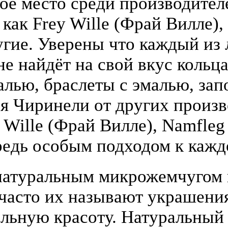
бое место среди производите
 как Frey Wille (Фрай Вилле),
гие. Уверены что каждый из
е найдёт на свой вкус кольца
алью, браслеты с эмалью, зап
я Чиринели от других произ
y Wille (Фрай Вилле), Namfle
едь особым подходом к кажд
атуральным микрожемчугом и
(часто их называют украшени
льную красоту. Натуральный