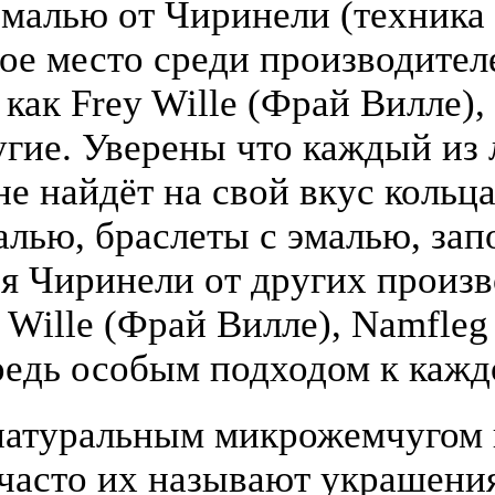
малью от Чиринели (техника 
бое место среди производите
 как Frey Wille (Фрай Вилле),
гие. Уверены что каждый из
е найдёт на свой вкус кольца
алью, браслеты с эмалью, зап
я Чиринели от других произ
y Wille (Фрай Вилле), Namfle
едь особым подходом к кажд
атуральным микрожемчугом и
(часто их называют украшени