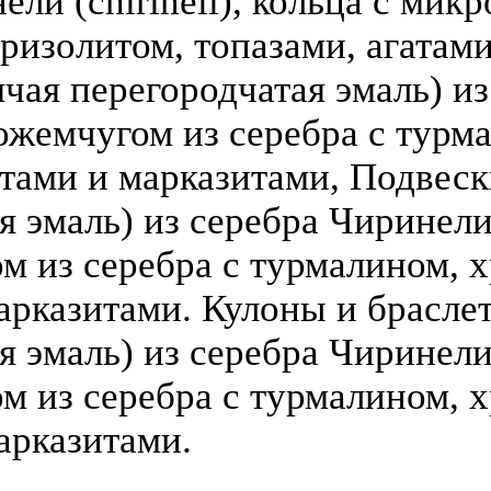
ели (chirineli), кольца с мик
ризолитом, топазами, агатами
чая перегородчатая эмаль) из 
ожемчугом из серебра с турм
атами и марказитами, Подвеск
 эмаль) из серебра Чиринели (
 из серебра с турмалином, х
арказитами. Кулоны и брасле
я эмаль) из серебра Чиринели 
 из серебра с турмалином, х
арказитами.