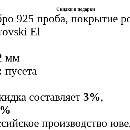
Скидки и подарки
бро 925 проба, покрытие р
ovski El
2 мм
: пусета
кидка составляет
3%
,
5%
Российское производство юв