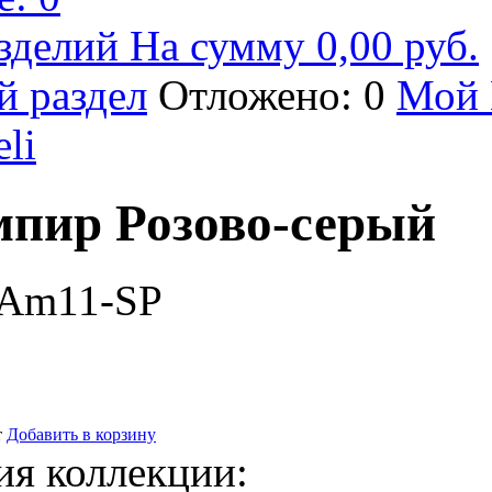
зделий На сумму 0,00 руб.
й раздел
Отложено: 0
Мой 
eli
пир Розово-серый
-Am11-SР
т
Добавить в корзину
ия коллекции: