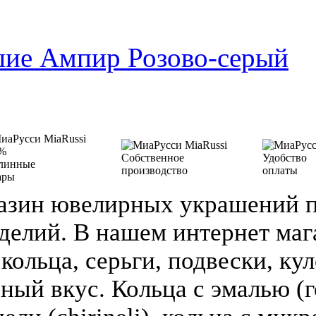
шие Ампир Розово-серый
%
Собственное
Удобство
линные
производство
оплаты
ары
азин ювелирных украшений п
делий. В нашем интернет ма
кольца, серьги, подвески, кул
зный вкус. Кольца с эмалью (г