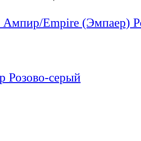
 Ампир/Empire (Эмпаер) Р
р Розово-серый