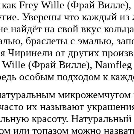
 как Frey Wille (Фрай Вилле),
гие. Уверены что каждый из
е найдёт на свой вкус кольца
алью, браслеты с эмалью, зап
я Чиринели от других произ
y Wille (Фрай Вилле), Namfle
едь особым подходом к кажд
атуральным микрожемчугом и
(часто их называют украшени
льную красоту. Натуральный
том или топазом можно назва