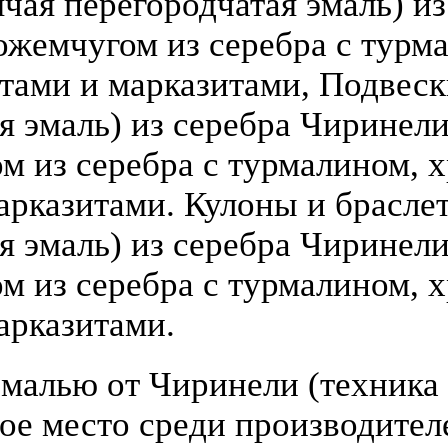
чая перегородчатая эмаль) из 
ожемчугом из серебра с турм
атами и марказитами, Подвеск
 эмаль) из серебра Чиринели (
 из серебра с турмалином, х
арказитами. Кулоны и брасле
я эмаль) из серебра Чиринели 
 из серебра с турмалином, х
арказитами.
малью от Чиринели (техника 
бое место среди производите