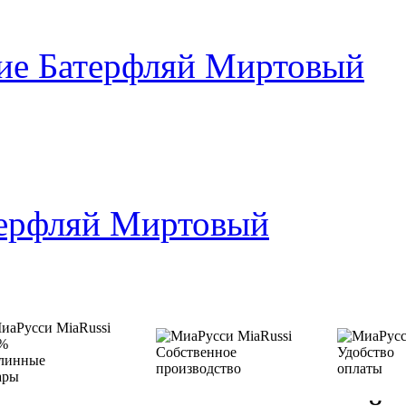
чие Батерфляй Миртовый
терфляй Миртовый
%
Собственное
Удобство
линные
производство
оплаты
ары