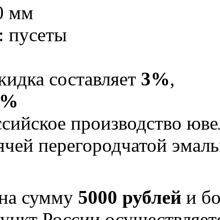
0 мм
: пусеты
кидка составляет
3%
,
5%
Российское производство юв
рячей перегородчатой эма
 на сумму
5000 рублей
и бо
ункт России осуществляе