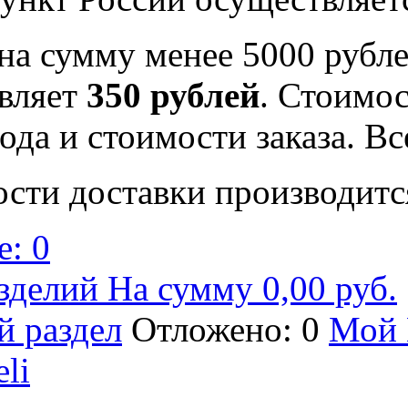
на сумму менее 5000 рубле
вляет
350 рублей
. Стоимос
ода и стоимости заказа. В
ости доставки производитс
: 0
зделий На сумму 0,00 руб.
й раздел
Отложено: 0
Мой 
eli