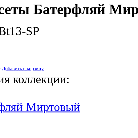
усеты Батерфляй Ми
Bt13-SP
т
Добавить в корзину
ия коллекции:
рфляй Миртовый