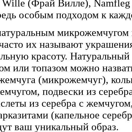
y Wille (Фрай Вилле), Namfle
едь особым подходом к кажд
атуральным микрожемчугом и
(часто их называют украшени
льную красоту. Натуральный
том или топазом можно назва
жемчуга (микрожемчуг), коль
жемчугом, подвески из серебра
слеты из серебра с жемчугом,
арказитами (капельное серебр
дут ваш уникальный образ.