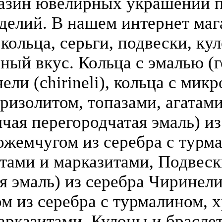
азин ювелирных украшений п
делий. В нашем интернет ма
кольца, серьги, подвески, кул
зный вкус. Кольца с эмалью (г
ели (chirineli), кольца с мик
ризолитом, топазами, агатами
чая перегородчатая эмаль) из 
ожемчугом из серебра с турм
атами и марказитами, Подвеск
 эмаль) из серебра Чиринели (
 из серебра с турмалином, х
арказитами. Кулоны и брасле