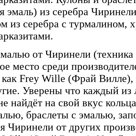
я эмаль) из серебра Чиринели 
 из серебра с турмалином, х
арказитами.
малью от Чиринели (техника 
бое место среди производите
 как Frey Wille (Фрай Вилле),
гие. Уверены что каждый из
е найдёт на свой вкус кольца
алью, браслеты с эмалью, зап
я Чиринели от других произ