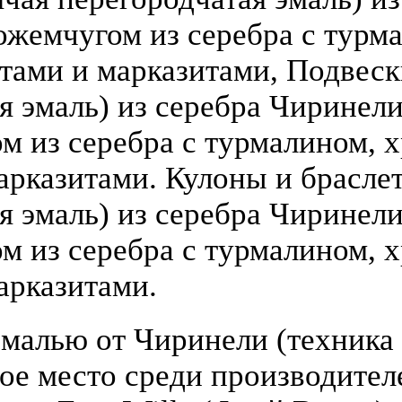
ожемчугом из серебра с турм
атами и марказитами, Подвеск
 эмаль) из серебра Чиринели (
 из серебра с турмалином, х
арказитами. Кулоны и брасле
я эмаль) из серебра Чиринели 
 из серебра с турмалином, х
арказитами.
малью от Чиринели (техника 
бое место среди производите