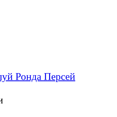
луй Ронда Персей
и