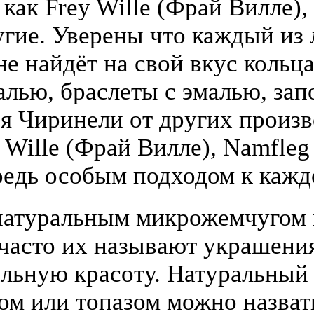
 как Frey Wille (Фрай Вилле),
гие. Уверены что каждый из
е найдёт на свой вкус кольца
алью, браслеты с эмалью, зап
я Чиринели от других произ
y Wille (Фрай Вилле), Namfle
едь особым подходом к кажд
атуральным микрожемчугом и
(часто их называют украшени
льную красоту. Натуральный
том или топазом можно назва