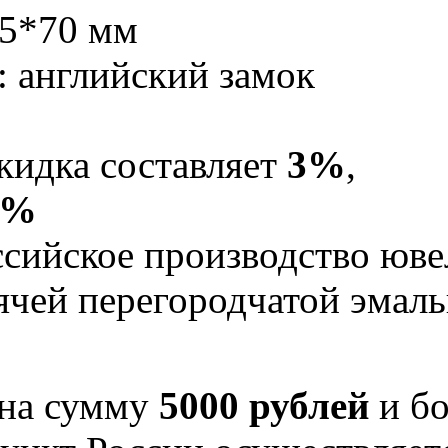
15*70 мм
: английский замок
кидка составляет
3%
,
5%
Российское производство юв
рячей перегородчатой эма
 на сумму
5000 рублей
и бо