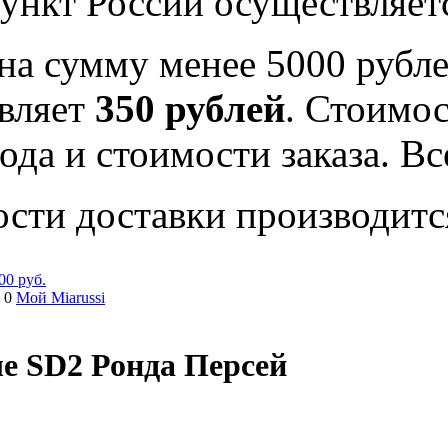
ункт России осуществляе
на сумму менее 5000 рубле
вляет
350 рублей
. Стоимос
ода и стоимости заказа. В
ости доставки производитс
00 руб.
 0
Мой Miarussi
е SD2 Ронда Персей