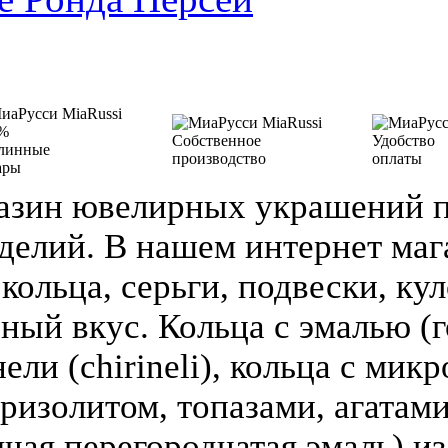
%
Собственное
Удобство
линные
производство
оплаты
ары
азин ювелирных украшений п
делий. В нашем интернет ма
кольца, серьги, подвески, кул
зный вкус. Кольца с эмалью (г
ели (chirineli), кольца с мик
ризолитом, топазами, агатами
чая перегородчатая эмаль) из 