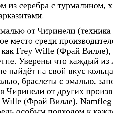
 из серебра с турмалином, х
арказитами.
малью от Чиринели (техника 
бое место среди производите
 как Frey Wille (Фрай Вилле),
гие. Уверены что каждый из
е найдёт на свой вкус кольца
алью, браслеты с эмалью, зап
я Чиринели от других произ
y Wille (Фрай Вилле), Namfle
едь особым подходом к кажд