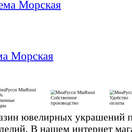
ема Морская
ма Морская
%
Собственное
Удобство
линные
производство
оплаты
ары
азин ювелирных украшений п
делий. В нашем интернет ма