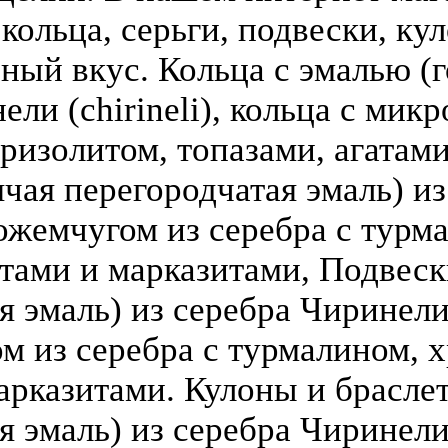
кольца, серьги, подвески, кул
зный вкус. Кольца с эмалью (г
ели (chirineli), кольца с мик
ризолитом, топазами, агатами
чая перегородчатая эмаль) из 
ожемчугом из серебра с турм
атами и марказитами, Подвеск
 эмаль) из серебра Чиринели (
 из серебра с турмалином, х
арказитами. Кулоны и брасле
я эмаль) из серебра Чиринели 