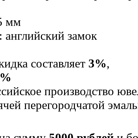
5 мм
: английский замок
кидка составляет
3%
,
5%
Российское производство юв
рячей перегородчатой эма
 на сумму
5000 рублей
и бо