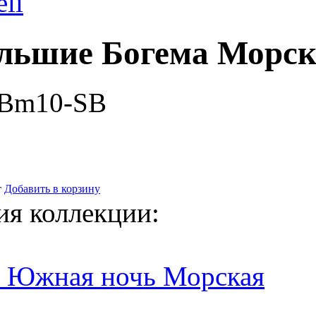
eli
льшие Богема Морск
-Bm10-SB
т
Добавить в корзину
ия коллекции:
0 Южная ночь Морская