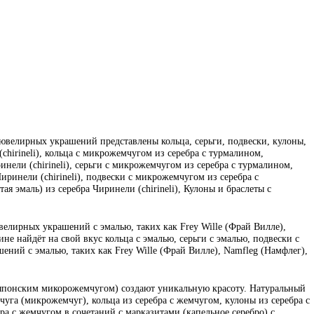
велирных украшений представлены кольца, серьги, подвески, кулоны,
(chirineli), кольца с микрожемчугом из серебра с турмалином,
инели (chirineli), серьги с микрожемчугом из серебра с турмалином,
иринели (chirineli), подвески с микрожемчугом из серебра с
я эмаль) из серебра Чиринели (chirineli), Кулоны и браслеты с
велирных украшений с эмалью, таких как Frey Wille (Фрай Вилле),
е найдёт на свой вкус кольца с эмалью, серьги с эмалью, подвески с
ений с эмалью, таких как Frey Wille (Фрай Вилле), Namfleg (Намфлег),
 японским микорожемчугом) создают уникальную красоту. Натуральный
уга (микрожемчуг), кольца из серебра с жемчугом, кулоны из серебра с
бра с жемчугом в сочетаний с марказитами (капельное серебро) с