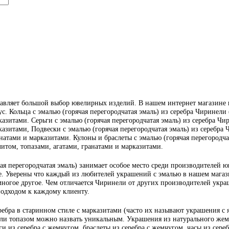
вляет большой выбор ювелирных изделий. В нашем интернет магазине ю
ус. Кольца с эмалью (горячая перегородчатая эмаль) из серебра Чиринели 
азитами. Серьги с эмалью (горячая перегородчатая эмаль) из серебра Чир
азитами, Подвески с эмалью (горячая перегородчатая эмаль) из серебра Ч
атами и марказитами. Кулоны и браслеты с эмалью (горячая перегородчата
итом, топазами, агатами, гранатами и марказитами.
я перегородчатая эмаль) занимает особое место среди производителей ю
. Уверены что каждый из любителей украшений с эмалью в нашем магазин
многое другое. Чем отличается Чиринели от других производителей украш
подходом к каждому клиенту.
ебра в старинном стиле с марказитами (часто их называют украшения с
или топазом можно назвать уникальным. Украшения из натурального жемч
и из серебра с жемчугом, браслеты из серебра с жемчугом, часы из сере