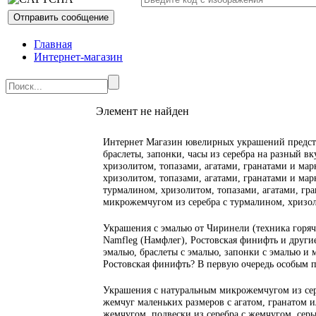
Главная
Интернет-магазин
Элемент не найден
Интернет Магазин ювелирных украшений предста
браслеты, запонки, часы из серебра на разный вк
хризолитом, топазами, агатами, гранатами и марк
хризолитом, топазами, агатами, гранатами и марк
турмалином, хризолитом, топазами, агатами, гран
микрожемчугом из серебра с турмалином, хризол
Украшения с эмалью от Чиринели (техника горяча
Namfleg (Намфлег), Ростовская финифть и другие
эмалью, браслеты с эмалью, запонки с эмалью и 
Ростовская финифть? В первую очередь особым 
Украшения с натуральным микрожемчугом из сер
жемчуг маленьких размеров с агатом, гранатом 
жемчугом, подвески из серебра с жемчугом, серьг