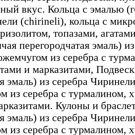
зный вкус. Кольца с эмалью (г
ели (chirineli), кольца с мик
ризолитом, топазами, агатами
чая перегородчатая эмаль) из 
ожемчугом из серебра с турм
атами и марказитами, Подвеск
 эмаль) из серебра Чиринели (
 из серебра с турмалином, х
арказитами. Кулоны и брасле
я эмаль) из серебра Чиринели 
 из серебра с турмалином, х