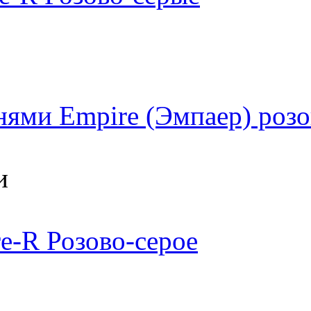
нями Empire (Эмпаер) роз
и
e-R Розово-серое