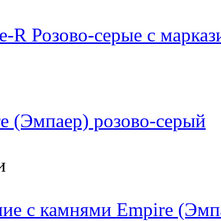
e-R Розово-серые с марказ
e (Эмпаер) розово-серый
и
ие с камнями Empire (Эмп