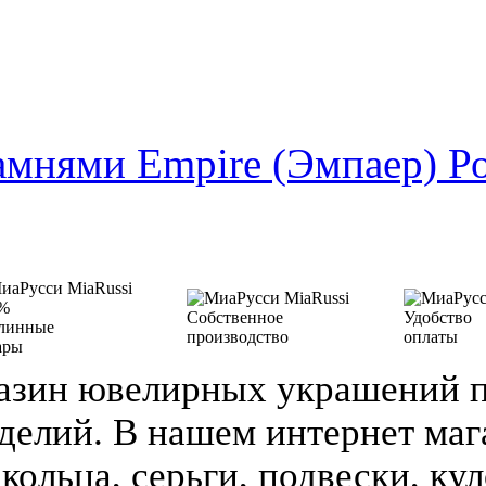
амнями Empire (Эмпаер) Р
%
Собственное
Удобство
линные
производство
оплаты
ары
азин ювелирных украшений п
делий. В нашем интернет ма
кольца, серьги, подвески, кул