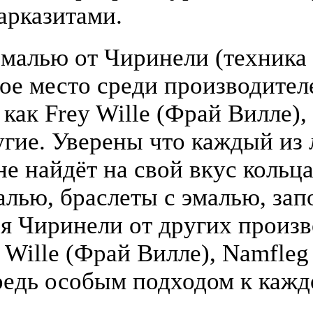
арказитами.
малью от Чиринели (техника 
бое место среди производите
 как Frey Wille (Фрай Вилле),
гие. Уверены что каждый из
е найдёт на свой вкус кольца
алью, браслеты с эмалью, зап
я Чиринели от других произ
y Wille (Фрай Вилле), Namfle
едь особым подходом к кажд