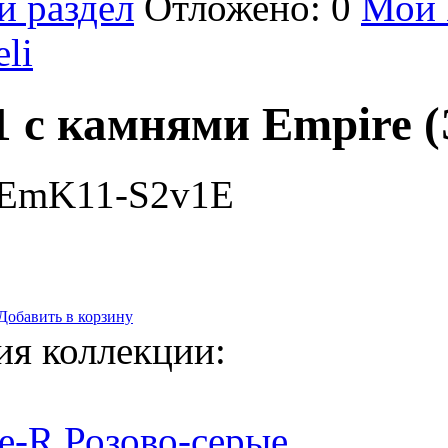
й раздел
Отложено: 0
Мой 
eli
1 с камнями Empire 
-EmK11-S2v1E
Добавить в корзину
ия коллекции:
e-R Розово-серые