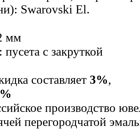
и): Swarovski El.
2 мм
 пусета с закруткой
кидка составляет
3%
,
5%
Российское производство юв
рячей перегородчатой эма