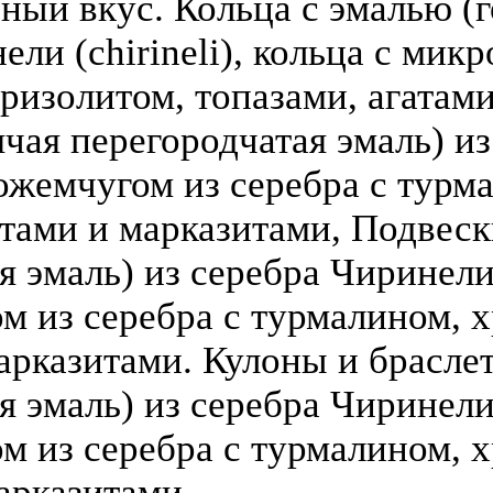
зный вкус. Кольца с эмалью (г
ели (chirineli), кольца с мик
ризолитом, топазами, агатами
чая перегородчатая эмаль) из 
ожемчугом из серебра с турм
атами и марказитами, Подвеск
 эмаль) из серебра Чиринели (
 из серебра с турмалином, х
арказитами. Кулоны и брасле
я эмаль) из серебра Чиринели 
 из серебра с турмалином, х
арказитами.