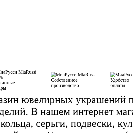
%
Собственное
Удобство
линные
производство
оплаты
ары
азин ювелирных украшений п
делий. В нашем интернет ма
кольца, серьги, подвески, кул