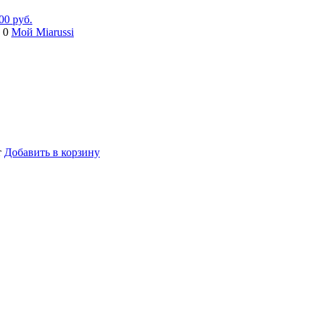
00 руб.
 0
Мой Miarussi
т
Добавить в корзину