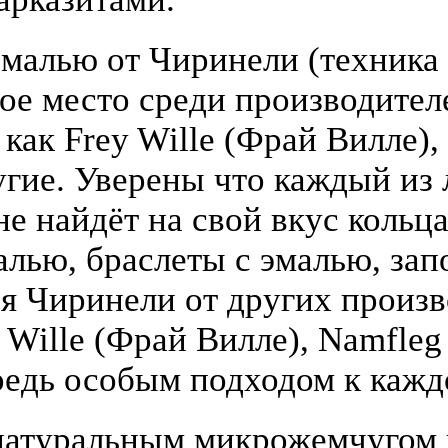
малью от Чиринели (техника 
бое место среди производите
 как Frey Wille (Фрай Вилле),
гие. Уверены что каждый из
е найдёт на свой вкус кольца
алью, браслеты с эмалью, зап
я Чиринели от других произ
y Wille (Фрай Вилле), Namfle
едь особым подходом к кажд
атуральным микрожемчугом и