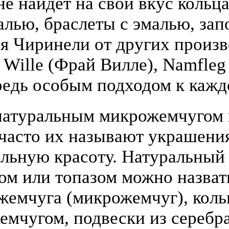
е найдёт на свой вкус кольца
алью, браслеты с эмалью, зап
я Чиринели от других произ
y Wille (Фрай Вилле), Namfle
едь особым подходом к кажд
атуральным микрожемчугом и
(часто их называют украшени
льную красоту. Натуральный
том или топазом можно назва
жемчуга (микрожемчуг), коль
жемчугом, подвески из серебра