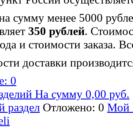
на сумму менее 5000 рубле
вляет
350 рублей
. Стоимос
ода и стоимости заказа. В
ости доставки производитс
: 0
зделий На сумму 0,00 руб.
й раздел
Отложено: 0
Мой 
eli