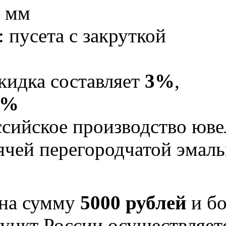
5 мм
 пусета с закруткой
кидка составляет
3%
,
5%
Российское производство юв
рячей перегородчатой эма
 на сумму
5000 рублей
и бо
ункт России осуществляе