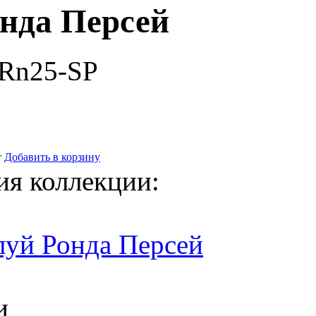
нда Персей
-Rn25-SP
т
Добавить в корзину
ия коллекции:
луй Ронда Персей
и