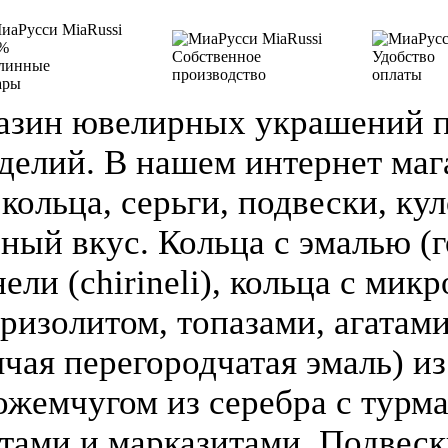
%
Собственное
Удобство
линные
производство
оплаты
ары
азин ювелирных украшений п
делий. В нашем интернет ма
кольца, серьги, подвески, кул
зный вкус. Кольца с эмалью (г
ели (chirineli), кольца с мик
ризолитом, топазами, агатами
чая перегородчатая эмаль) из 
ожемчугом из серебра с турм
атами и марказитами, Подвеск