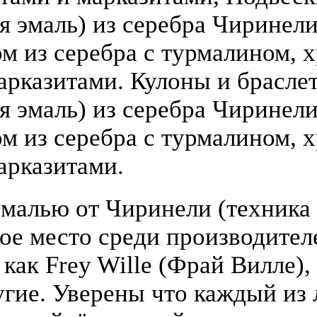
 эмаль) из серебра Чиринели (
 из серебра с турмалином, х
арказитами. Кулоны и брасле
я эмаль) из серебра Чиринели 
 из серебра с турмалином, х
арказитами.
малью от Чиринели (техника 
бое место среди производите
 как Frey Wille (Фрай Вилле),
гие. Уверены что каждый из