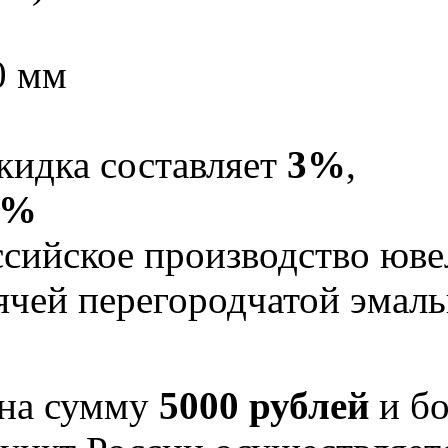
0 мм
кидка составляет
3%
,
5%
Российское производство юв
рячей перегородчатой эма
 на сумму
5000 рублей
и бо