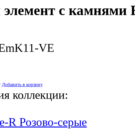
 элемент с камнями E
-EmK11-VE
т
Добавить в корзину
ия коллекции:
e-R Розово-серые