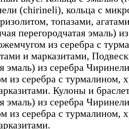
ели (chirineli), кольца с мик
ризолитом, топазами, агатами
чая перегородчатая эмаль) из 
ожемчугом из серебра с турм
атами и марказитами, Подвеск
 эмаль) из серебра Чиринели (
 из серебра с турмалином, х
арказитами. Кулоны и брасле
я эмаль) из серебра Чиринели 
 из серебра с турмалином, х
арказитами.