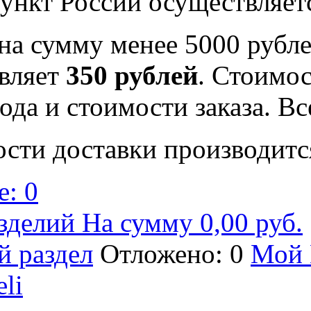
ункт России осуществляе
на сумму менее 5000 рубле
вляет
350 рублей
. Стоимос
ода и стоимости заказа. В
ости доставки производитс
: 0
зделий На сумму 0,00 руб.
й раздел
Отложено: 0
Мой 
eli