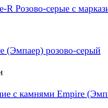
e-R Розово-серые с марказ
e (Эмпаер) розово-серый
и
ие с камнями Empire (Эмп