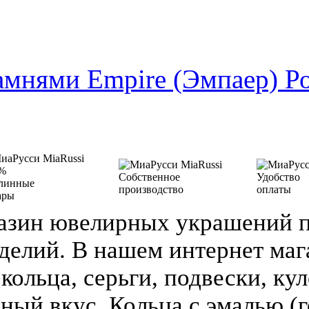
амнями Empire (Эмпаер) Р
%
Собственное
Удобство
линные
производство
оплаты
ары
азин ювелирных украшений п
делий. В нашем интернет ма
кольца, серьги, подвески, кул
зный вкус. Кольца с эмалью (г