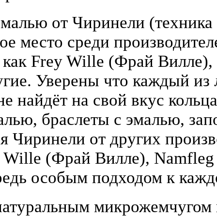
малью от Чиринели (техника 
бое место среди производите
 как Frey Wille (Фрай Вилле),
гие. Уверены что каждый из
е найдёт на свой вкус кольца
алью, браслеты с эмалью, зап
я Чиринели от других произ
y Wille (Фрай Вилле), Namfle
едь особым подходом к кажд
атуральным микрожемчугом и