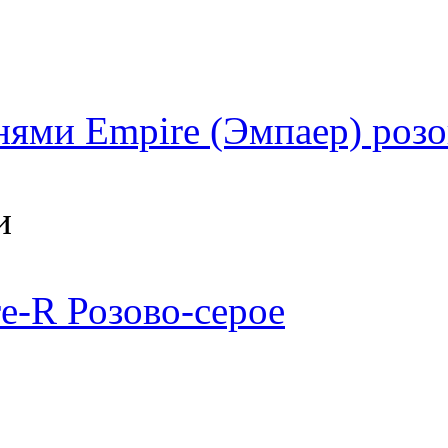
нями Empire (Эмпаер) роз
и
e-R Розово-серое