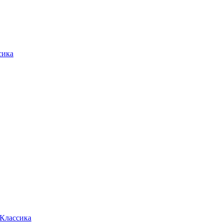
сика
 Классика