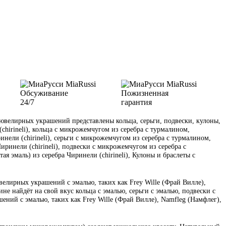
Обсуживание
Пожизненная
24/7
гарантия
велирных украшений представлены кольца, серьги, подвески, кулоны,
(chirineli), кольца с микрожемчугом из серебра с турмалином,
инели (chirineli), серьги с микрожемчугом из серебра с турмалином,
иринели (chirineli), подвески с микрожемчугом из серебра с
я эмаль) из серебра Чиринели (chirineli), Кулоны и браслеты с
велирных украшений с эмалью, таких как Frey Wille (Фрай Вилле),
е найдёт на свой вкус кольца с эмалью, серьги с эмалью, подвески с
ений с эмалью, таких как Frey Wille (Фрай Вилле), Namfleg (Намфлег),