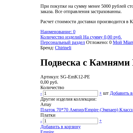
При покупке на сумму менее 5000 рублей ст
заказа. Все отправления застрахованны.
Расчет стоимости доставки производится в К
Наименование: 0
Количество изделий На сумму 0,00 руб.
Персональный раздел
Отложено: 0
Мой Miaru
Бренд:
Chirineli
Подвеска с Камнями 
Артикул: SG-EmK12-PE
0,00 руб.
Количество
-
+
шт
Добавить в
Другие изделия коллекции:
Array
Платок 70*70 Ампир/Empire (Эмпаер) Класс
Платки
-
+
Добавить в корзину
Empire