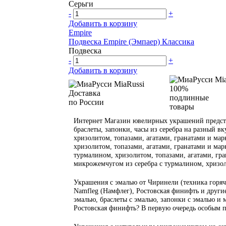
Серьги
-
+
Добавить в корзину
Empire
Подвеска Empire (Эмпаер) Классика
Подвеска
-
+
Добавить в корзину
100%
Доставка
подлинные
по России
товары
Интернет Магазин ювелирных украшений предста
браслеты, запонки, часы из серебра на разный вк
хризолитом, топазами, агатами, гранатами и марк
хризолитом, топазами, агатами, гранатами и марк
турмалином, хризолитом, топазами, агатами, гран
микрожемчугом из серебра с турмалином, хризол
Украшения с эмалью от Чиринели (техника горяча
Namfleg (Намфлег), Ростовская финифть и другие
эмалью, браслеты с эмалью, запонки с эмалью и 
Ростовская финифть? В первую очередь особым 