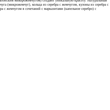
 японским микорожемчугом) создают уникальную красоту. Натуральный
уга (микрожемчуг), кольца из серебра с жемчугом, кулоны из серебра с
бра с жемчугом в сочетаний с марказитами (капельное серебро) с