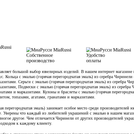
Собственное
Удобство
производство
оплаты
вляет большой выбор ювелирных изделий. В нашем интернет магазине ю
ус. Кольца с эмалью (горячая перегородчатая эмаль) из серебра Чиринели 
азитами. Серьги с эмалью (горячая перегородчатая эмаль) из серебра Чир
азитами, Подвески с эмалью (горячая перегородчатая эмаль) из серебра Ч
атами и марказитами. Кулоны и браслеты с эмалью (горячая перегородчата
итом, топазами, агатами, гранатами и марказитами.
я перегородчатая эмаль) занимает особое место среди производителей ю
. Уверены что каждый из любителей украшений с эмалью в нашем магазин
многое другое. Чем отличается Чиринели от других производителей украш
подходом к каждому клиенту.