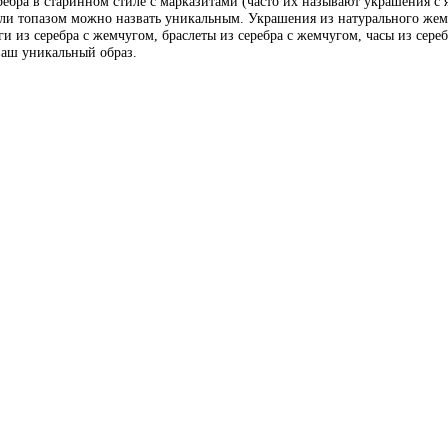
ебра в старинном стиле с марказитами (часто их называют украшения с
или топазом можно назвать уникальным. Украшения из натурального жемч
и из серебра с жемчугом, браслеты из серебра с жемчугом, часы из сере
 ваш уникальный образ.