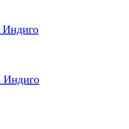
а Индиго
а Индиго