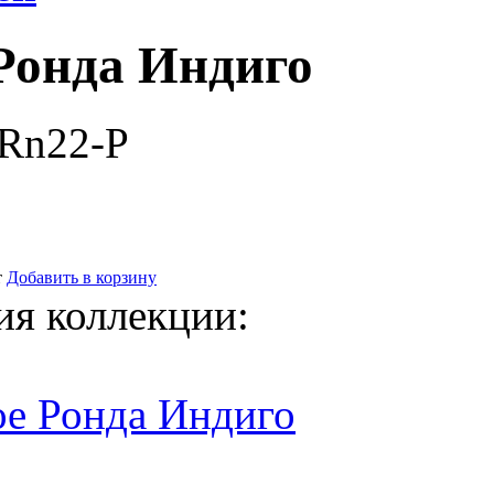
Ронда Индиго
-Rn22-P
т
Добавить в корзину
ия коллекции:
ое Ронда Индиго