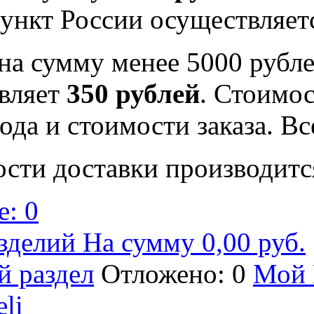
ункт России осуществляе
на сумму менее 5000 рубле
вляет
350 рублей
. Стоимос
ода и стоимости заказа. В
ости доставки производитс
: 0
зделий На сумму 0,00 руб.
й раздел
Отложено: 0
Мой 
eli