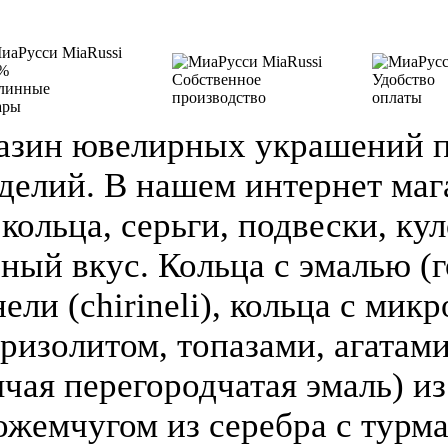
%
Собственное
Удобство
линные
производство
оплаты
ары
азин ювелирных украшений п
делий. В нашем интернет ма
кольца, серьги, подвески, кул
зный вкус. Кольца с эмалью (г
ели (chirineli), кольца с мик
ризолитом, топазами, агатами
чая перегородчатая эмаль) из 
ожемчугом из серебра с турм