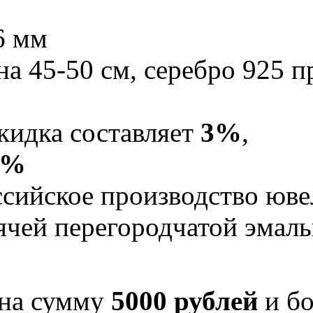
6 мм
на 45-50 см, серебро 925 п
кидка составляет
3%
,
5%
Российское производство юв
рячей перегородчатой эма
 на сумму
5000 рублей
и бо