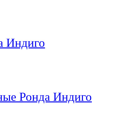
а Индиго
ные Ронда Индиго