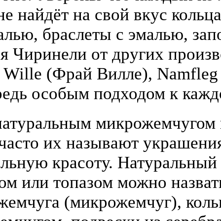
е найдёт на свой вкус кольца
алью, браслеты с эмалью, зап
я Чиринели от других произ
y Wille (Фрай Вилле), Namfle
едь особым подходом к кажд
атуральным микрожемчугом и
(часто их называют украшени
льную красоту. Натуральный
том или топазом можно назва
жемчуга (микрожемчуг), коль