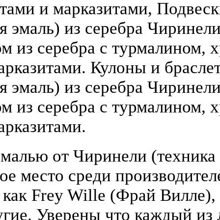
атами и марказитами, Подвеск
 эмаль) из серебра Чиринели (
 из серебра с турмалином, х
арказитами. Кулоны и брасле
я эмаль) из серебра Чиринели 
 из серебра с турмалином, х
арказитами.
малью от Чиринели (техника 
бое место среди производите
 как Frey Wille (Фрай Вилле),
гие. Уверены что каждый из