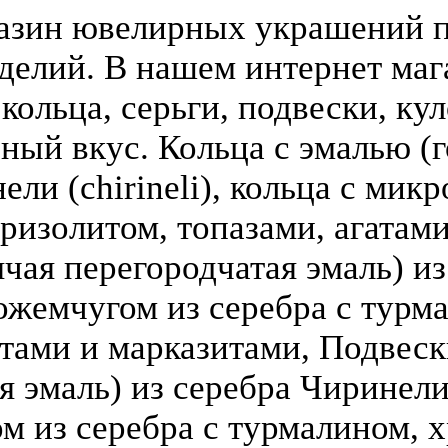
азин ювелирных украшений п
делий. В нашем интернет ма
кольца, серьги, подвески, кул
зный вкус. Кольца с эмалью (г
ели (chirineli), кольца с мик
ризолитом, топазами, агатами
чая перегородчатая эмаль) из 
ожемчугом из серебра с турм
атами и марказитами, Подвеск
 эмаль) из серебра Чиринели (
 из серебра с турмалином, х