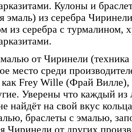
арказитами. Кулоны и брасле
я эмаль) из серебра Чиринели 
 из серебра с турмалином, х
арказитами.
малью от Чиринели (техника 
бое место среди производите
 как Frey Wille (Фрай Вилле),
гие. Уверены что каждый из
е найдёт на свой вкус кольца
алью, браслеты с эмалью, зап
я Чиринели от других произ