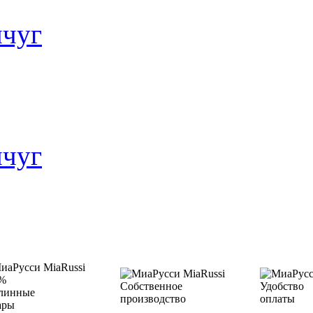
чуг
чуг
%
Собственное
Удобство
линные
производство
оплаты
ары