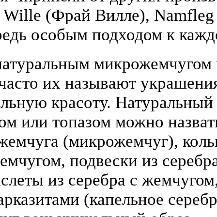
y Wille (Фрай Вилле), Namfle
едь особым подходом к кажд
атуральным микрожемчугом и
(часто их называют украшени
льную красоту. Натуральный
том или топазом можно назва
жемчуга (микрожемчуг), коль
жемчугом, подвески из серебра
слеты из серебра с жемчугом,
арказитами (капельное серебр