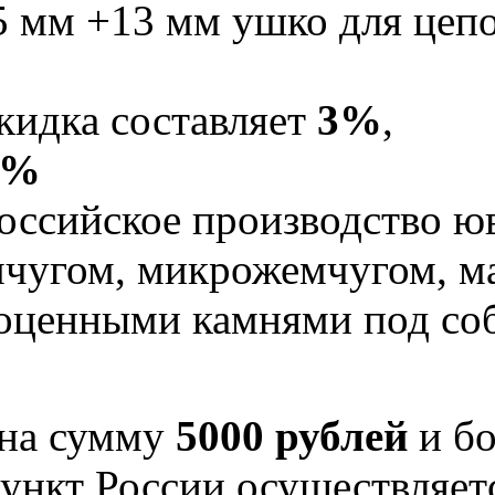
5 мм +13 мм ушко для цеп
кидка составляет
3%
,
5%
оссийское производство юв
мчугом, микрожемчугом, м
гоценными камнями под со
 на сумму
5000 рублей
и бо
ункт России осуществляе