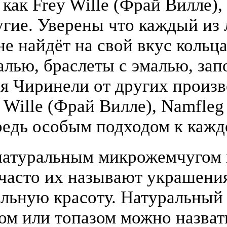
 как Frey Wille (Фрай Вилле),
гие. Уверены что каждый из
е найдёт на свой вкус кольца
алью, браслеты с эмалью, зап
я Чиринели от других произ
y Wille (Фрай Вилле), Namfle
едь особым подходом к кажд
атуральным микрожемчугом и
(часто их называют украшени
льную красоту. Натуральный
том или топазом можно назва