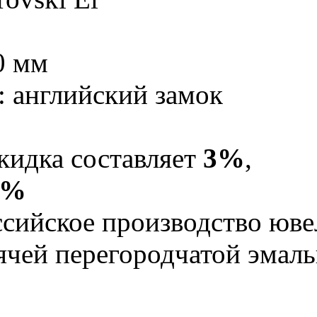
0 мм
: английский замок
кидка составляет
3%
,
5%
Российское производство юв
рячей перегородчатой эма