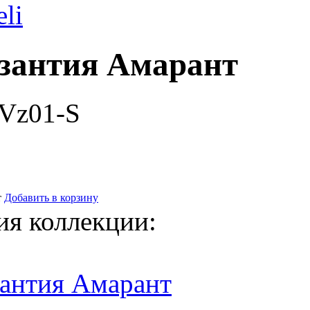
eli
зантия Амарант
-Vz01-S
т
Добавить в корзину
ия коллекции:
зантия Амарант