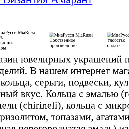
%
Собственное
Удобство
линные
производство
оплаты
ары
азин ювелирных украшений п
делий. В нашем интернет ма
кольца, серьги, подвески, кул
зный вкус. Кольца с эмалью (г
ели (chirineli), кольца с мик
ризолитом, топазами, агатами
чая перегородчатая эмаль) из 