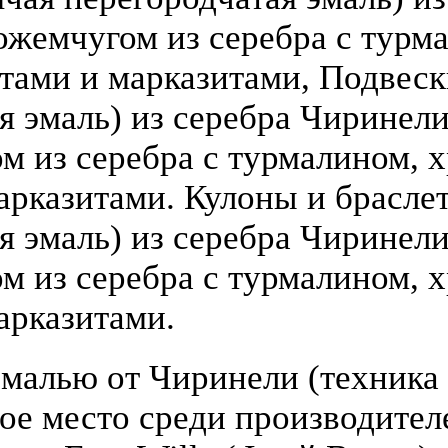
ожемчугом из серебра с турм
атами и марказитами, Подвеск
 эмаль) из серебра Чиринели (
 из серебра с турмалином, х
арказитами. Кулоны и брасле
я эмаль) из серебра Чиринели 
 из серебра с турмалином, х
арказитами.
малью от Чиринели (техника 
бое место среди производите