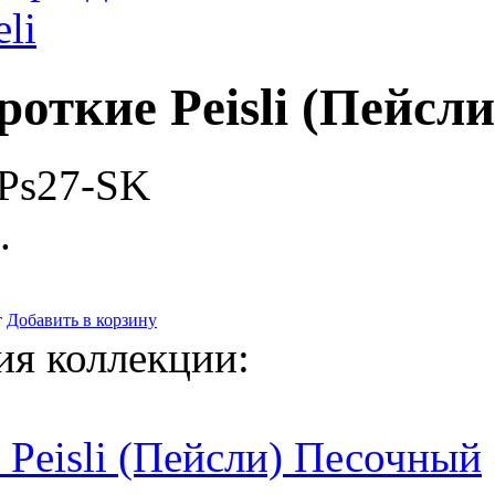
eli
роткие Peisli (Пейс
-Ps27-SK
.
т
Добавить в корзину
ия коллекции:
 Peisli (Пейсли) Песочный