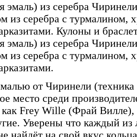
 эмаль) из серебра Чиринели (
 из серебра с турмалином, х
арказитами. Кулоны и брасле
я эмаль) из серебра Чиринели 
 из серебра с турмалином, х
арказитами.
малью от Чиринели (техника 
бое место среди производите
 как Frey Wille (Фрай Вилле),
гие. Уверены что каждый из
е найдёт на свой вкус кольца