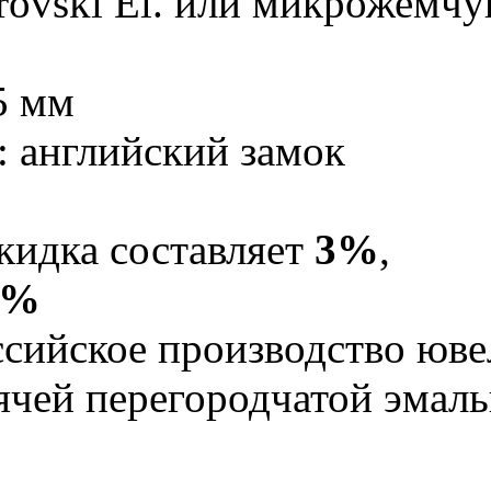
rovski El. или микрожемчу
5 мм
: английский замок
кидка составляет
3%
,
5%
Российское производство юв
рячей перегородчатой эма