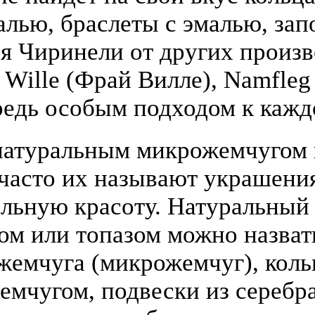
алью, браслеты с эмалью, зап
я Чиринели от других произ
y Wille (Фрай Вилле), Namfle
едь особым подходом к кажд
атуральным микрожемчугом и
(часто их называют украшени
льную красоту. Натуральный
том или топазом можно назва
жемчуга (микрожемчуг), коль
жемчугом, подвески из серебра