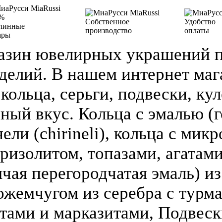
%
Собственное
Удобство
линные
производство
оплаты
ары
азин ювелирных украшений п
делий. В нашем интернет ма
кольца, серьги, подвески, кул
зный вкус. Кольца с эмалью (г
ели (chirineli), кольца с мик
ризолитом, топазами, агатами
чая перегородчатая эмаль) из 
ожемчугом из серебра с турм
атами и марказитами, Подвеск