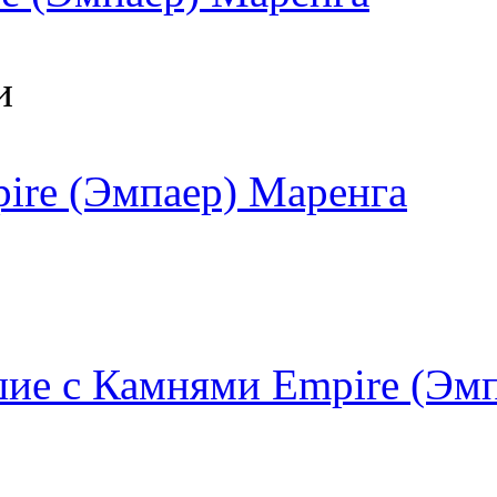
и
ire (Эмпаер) Маренга
ие с Камнями Empire (Эм