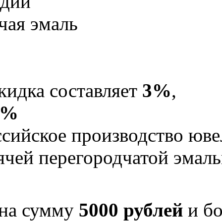
одий
чая эмаль
кидка составляет
3%
,
5%
Российское производство юв
рячей перегородчатой эма
 на сумму
5000 рублей
и бо