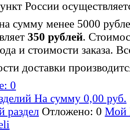
ункт России осуществляе
на сумму менее 5000 рубле
вляет
350 рублей
. Стоимос
ода и стоимости заказа. В
ости доставки производитс
: 0
зделий На сумму 0,00 руб.
й раздел
Отложено: 0
Мой 
eli