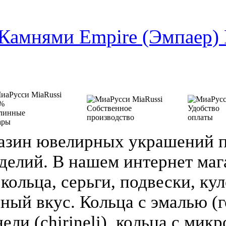
 Камнями Empire (Эмпаер)
%
Собственное
Удобство
линные
производство
оплаты
ары
азин ювелирных украшений п
делий. В нашем интернет ма
кольца, серьги, подвески, кул
зный вкус. Кольца с эмалью (г
ели (chirineli), кольца с мик