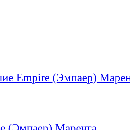
ие Empire (Эмпаер) Маре
e (Эмпаер) Маренга