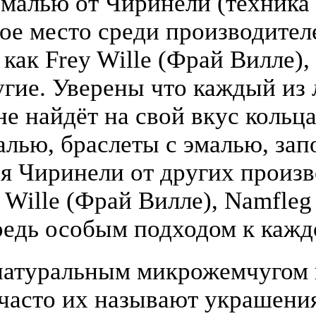
малью от Чиринели (техника 
бое место среди производите
 как Frey Wille (Фрай Вилле),
гие. Уверены что каждый из
е найдёт на свой вкус кольца
алью, браслеты с эмалью, зап
я Чиринели от других произ
y Wille (Фрай Вилле), Namfle
едь особым подходом к кажд
атуральным микрожемчугом и
(часто их называют украшени