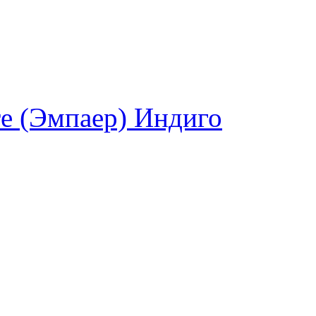
e (Эмпаер) Индиго