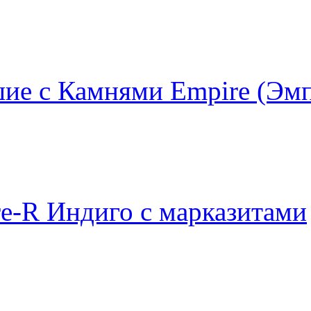
ие с Камнями Empire (Эм
e-R Индиго с марказитами