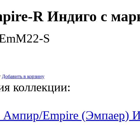
pire-R Индиго с мар
-EmM22-S
т
Добавить в корзину
ия коллекции:
 Ампир/Empire (Эмпаер) 