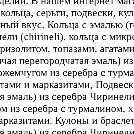
делий. В нашем интернет ма
кольца, серьги, подвески, кул
зный вкус. Кольца с эмалью (г
ели (chirineli), кольца с мик
ризолитом, топазами, агатами
чая перегородчатая эмаль) из 
ожемчугом из серебра с турм
атами и марказитами, Подвеск
 эмаль) из серебра Чиринели (
 из серебра с турмалином, х
арказитами. Кулоны и брасле
я эмаль) из серебра Чиринели 