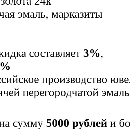
золота 24к
ячая эмаль, марказиты
кидка составляет
3%
,
5%
Российское производство юв
рячей перегородчатой эма
 на сумму
5000 рублей
и бо