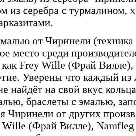
 из серебра с турмалином, х
арказитами.
малью от Чиринели (техника 
бое место среди производите
 как Frey Wille (Фрай Вилле),
гие. Уверены что каждый из
е найдёт на свой вкус кольца
алью, браслеты с эмалью, зап
я Чиринели от других произ
y Wille (Фрай Вилле), Namfle