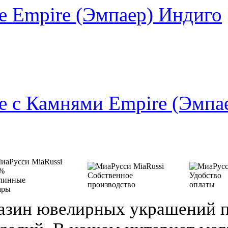
 Empire (Эмпаер) Индиго
 с Камнями Empire (Эмпа
%
Собственное
Удобство
линные
производство
оплаты
ары
азин ювелирных украшений п