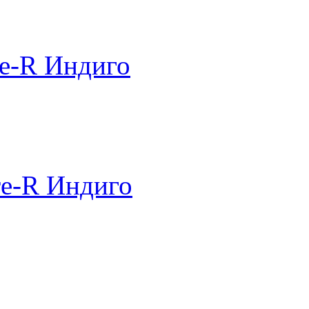
e-R Индиго
re-R Индиго