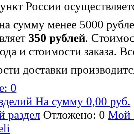
ункт России осуществляе
на сумму менее 5000 рубле
вляет
350 рублей
. Стоимос
ода и стоимости заказа. В
ости доставки производитс
: 0
зделий На сумму 0,00 руб.
й раздел
Отложено: 0
Мой 
eli