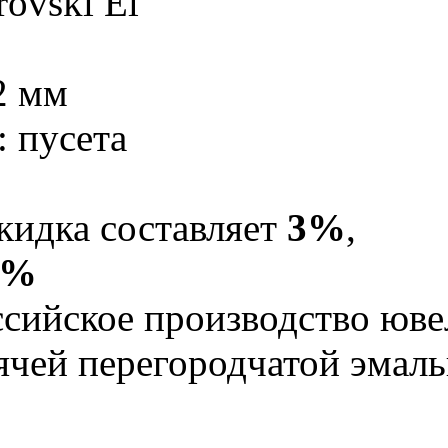
ovski El
2 мм
: пусета
кидка составляет
3%
,
5%
Российское производство юв
рячей перегородчатой эма