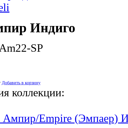
eli
мпир Индиго
-Am22-SP
т
Добавить в корзину
ия коллекции:
 Ампир/Empire (Эмпаер) 