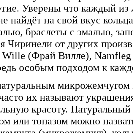
гие. Уверены что каждый из
е найдёт на свой вкус кольца
алью, браслеты с эмалью, зап
я Чиринели от других произ
y Wille (Фрай Вилле), Namfle
едь особым подходом к кажд
атуральным микрожемчугом и
(часто их называют украшени
льную красоту. Натуральный
том или топазом можно назва
жемчуга (микрожемчуг), коль