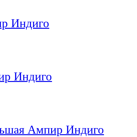
ир Индиго
ир Индиго
льшая Ампир Индиго