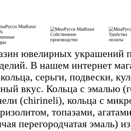
%
Собственное
Удобство
линные
производство
оплаты
ары
азин ювелирных украшений п
делий. В нашем интернет ма
кольца, серьги, подвески, кул
зный вкус. Кольца с эмалью (г
ели (chirineli), кольца с мик
ризолитом, топазами, агатами
чая перегородчатая эмаль) из 