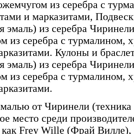
ожемчугом из серебра с турм
атами и марказитами, Подвеск
 эмаль) из серебра Чиринели (
 из серебра с турмалином, х
арказитами. Кулоны и брасле
я эмаль) из серебра Чиринели 
 из серебра с турмалином, х
арказитами.
малью от Чиринели (техника 
бое место среди производите
 как Frey Wille (Фрай Вилле),