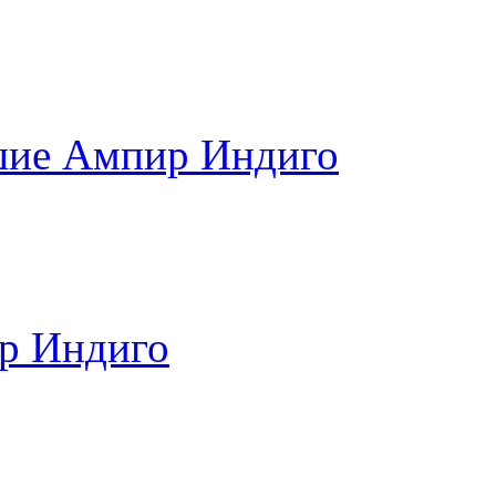
шие Ампир Индиго
р Индиго