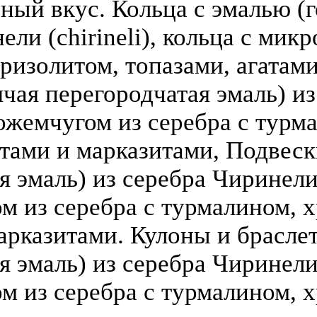
зный вкус. Кольца с эмалью (г
ели (chirineli), кольца с мик
ризолитом, топазами, агатами
чая перегородчатая эмаль) из 
ожемчугом из серебра с турм
атами и марказитами, Подвеск
 эмаль) из серебра Чиринели (
 из серебра с турмалином, х
арказитами. Кулоны и брасле
я эмаль) из серебра Чиринели 
 из серебра с турмалином, х