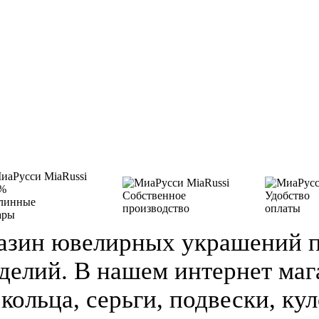
%
Собственное
Удобство
линные
производство
оплаты
ары
азин ювелирных украшений п
делий. В нашем интернет ма
кольца, серьги, подвески, кул