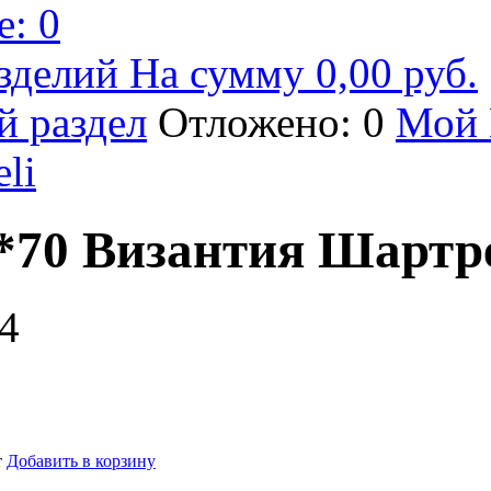
: 0
зделий На сумму 0,00 руб.
й раздел
Отложено: 0
Мой 
eli
*70 Византия Шартр
4
т
Добавить в корзину