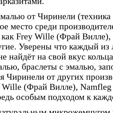
арказитами.
малью от Чиринели (техника 
бое место среди производите
 как Frey Wille (Фрай Вилле),
гие. Уверены что каждый из
е найдёт на свой вкус кольца
алью, браслеты с эмалью, зап
я Чиринели от других произ
y Wille (Фрай Вилле), Namfle
едь особым подходом к кажд
атуральным микрожемчугом и