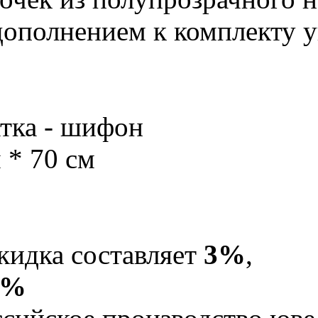
ополнением к комплекту у
тка - шифон
 * 70 см
кидка составляет
3%
,
5%