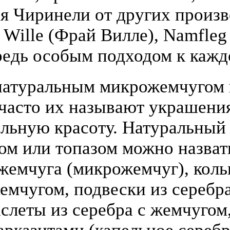
я Чиринели от других произ
y Wille (Фрай Вилле), Namfle
едь особым подходом к кажд
атуральным микрожемчугом и
(часто их называют украшени
льную красоту. Натуральный
том или топазом можно назва
жемчуга (микрожемчуг), коль
жемчугом, подвески из серебра
слеты из серебра с жемчугом,