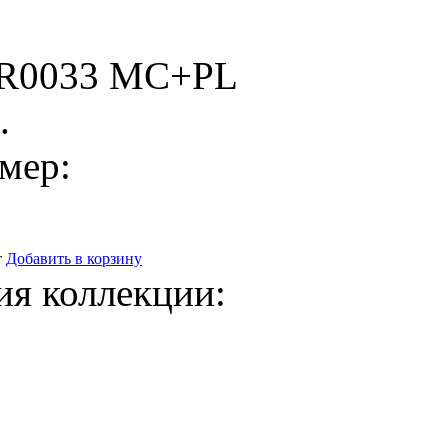
4R0033 MC+PL
.
мер:
т
Добавить в корзину
ия коллекции: