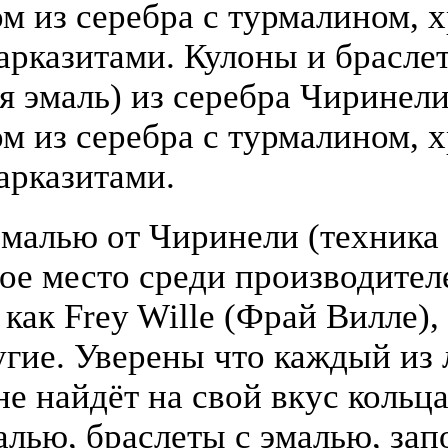
 из серебра с турмалином, х
арказитами. Кулоны и брасле
я эмаль) из серебра Чиринели 
 из серебра с турмалином, х
арказитами.
малью от Чиринели (техника 
бое место среди производите
 как Frey Wille (Фрай Вилле),
гие. Уверены что каждый из
е найдёт на свой вкус кольца
алью, браслеты с эмалью, зап