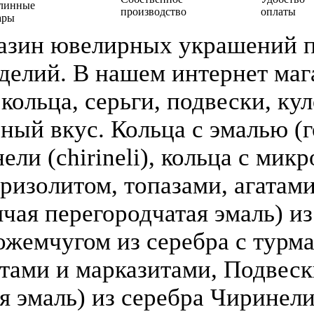
линные
производство
оплаты
ары
азин ювелирных украшений п
делий. В нашем интернет ма
кольца, серьги, подвески, кул
зный вкус. Кольца с эмалью (г
ели (chirineli), кольца с мик
ризолитом, топазами, агатами
чая перегородчатая эмаль) из 
ожемчугом из серебра с турм
атами и марказитами, Подвеск
 эмаль) из серебра Чиринели (