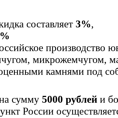
кидка составляет
3%
,
5%
оссийское производство юв
мчугом, микрожемчугом, м
гоценными камнями под со
 на сумму
5000 рублей
и бо
ункт России осуществляе