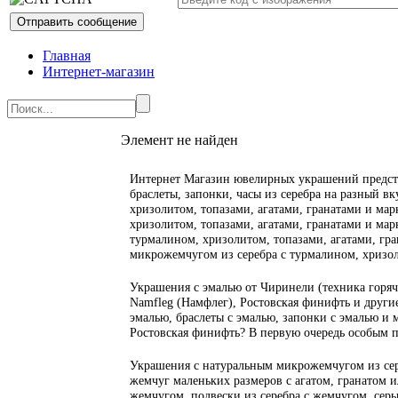
Главная
Интернет-магазин
Элемент не найден
Интернет Магазин ювелирных украшений предста
браслеты, запонки, часы из серебра на разный вк
хризолитом, топазами, агатами, гранатами и марк
хризолитом, топазами, агатами, гранатами и марк
турмалином, хризолитом, топазами, агатами, гран
микрожемчугом из серебра с турмалином, хризол
Украшения с эмалью от Чиринели (техника горяча
Namfleg (Намфлег), Ростовская финифть и другие
эмалью, браслеты с эмалью, запонки с эмалью и 
Ростовская финифть? В первую очередь особым 
Украшения с натуральным микрожемчугом из сер
жемчуг маленьких размеров с агатом, гранатом 
жемчугом, подвески из серебра с жемчугом, серьг