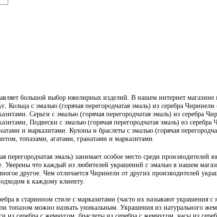
вляет большой выбор ювелирных изделий. В нашем интернет магазине ю
ус. Кольца с эмалью (горячая перегородчатая эмаль) из серебра Чиринели 
азитами. Серьги с эмалью (горячая перегородчатая эмаль) из серебра Чир
азитами, Подвески с эмалью (горячая перегородчатая эмаль) из серебра Ч
атами и марказитами. Кулоны и браслеты с эмалью (горячая перегородчата
итом, топазами, агатами, гранатами и марказитами.
я перегородчатая эмаль) занимает особое место среди производителей ю
. Уверены что каждый из любителей украшений с эмалью в нашем магазин
многое другое. Чем отличается Чиринели от других производителей украш
подходом к каждому клиенту.
ебра в старинном стиле с марказитами (часто их называют украшения с
или топазом можно назвать уникальным. Украшения из натурального жемч
и из серебра с жемчугом, браслеты из серебра с жемчугом, часы из сере