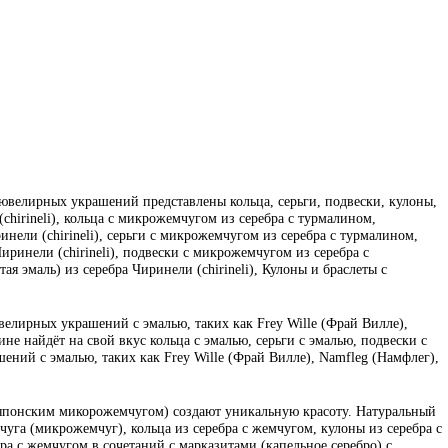
велирных украшений представлены кольца, серьги, подвески, кулоны,
(chirineli), кольца с микрожемчугом из серебра с турмалином,
инели (chirineli), серьги с микрожемчугом из серебра с турмалином,
иринели (chirineli), подвески с микрожемчугом из серебра с
я эмаль) из серебра Чиринели (chirineli), Кулоны и браслеты с
велирных украшений с эмалью, таких как Frey Wille (Фрай Вилле),
е найдёт на свой вкус кольца с эмалью, серьги с эмалью, подвески с
ений с эмалью, таких как Frey Wille (Фрай Вилле), Namfleg (Намфлег),
 японским микорожемчугом) создают уникальную красоту. Натуральный
уга (микрожемчуг), кольца из серебра с жемчугом, кулоны из серебра с
бра с жемчугом в сочетаний с марказитами (капельное серебро) с