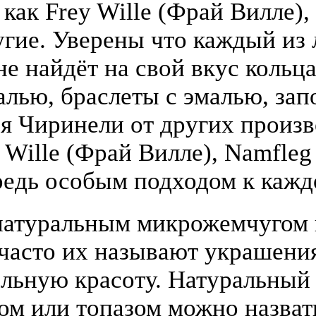
 как Frey Wille (Фрай Вилле),
гие. Уверены что каждый из
е найдёт на свой вкус кольца
алью, браслеты с эмалью, зап
я Чиринели от других произ
y Wille (Фрай Вилле), Namfle
едь особым подходом к кажд
атуральным микрожемчугом и
(часто их называют украшени
льную красоту. Натуральный
том или топазом можно назва