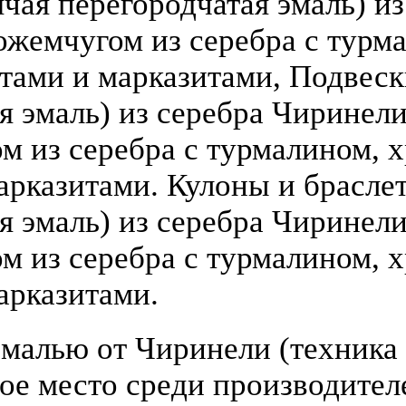
чая перегородчатая эмаль) из 
ожемчугом из серебра с турм
атами и марказитами, Подвеск
 эмаль) из серебра Чиринели (
 из серебра с турмалином, х
арказитами. Кулоны и брасле
я эмаль) из серебра Чиринели 
 из серебра с турмалином, х
арказитами.
малью от Чиринели (техника 
бое место среди производите