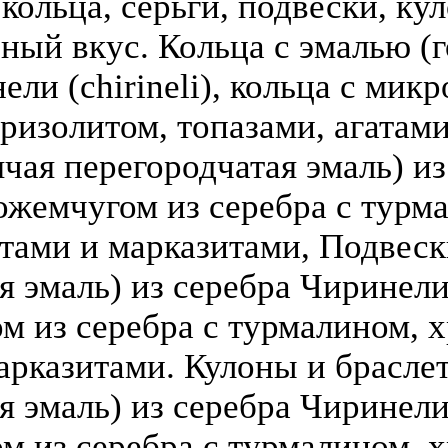
кольца, серьги, подвески, кул
зный вкус. Кольца с эмалью (г
ели (chirineli), кольца с мик
ризолитом, топазами, агатами
чая перегородчатая эмаль) из 
ожемчугом из серебра с турм
атами и марказитами, Подвеск
 эмаль) из серебра Чиринели (
 из серебра с турмалином, х
арказитами. Кулоны и брасле
я эмаль) из серебра Чиринели 
 из серебра с турмалином, х