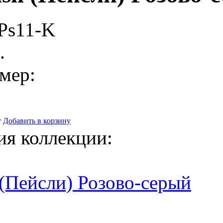
Ps11-K
.
мер:
т
Добавить в корзину
ия коллекции:
 (Пейсли) Розово-серый