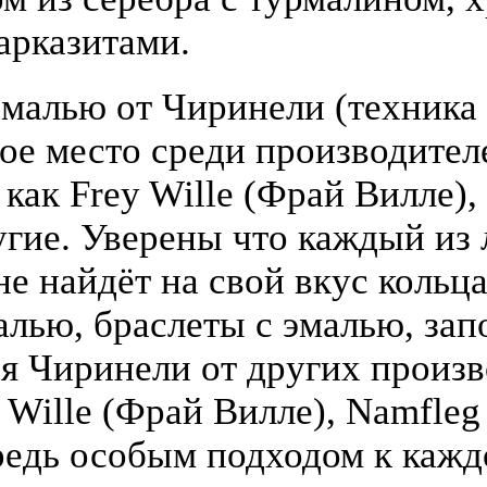
арказитами.
малью от Чиринели (техника 
бое место среди производите
 как Frey Wille (Фрай Вилле),
гие. Уверены что каждый из
е найдёт на свой вкус кольца
алью, браслеты с эмалью, зап
я Чиринели от других произ
y Wille (Фрай Вилле), Namfle
едь особым подходом к кажд