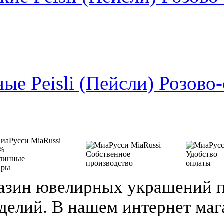
ые Peisli (Пейсли) Розово
%
Собственное
Удобство
линные
производство
оплаты
ары
азин ювелирных украшений п
делий. В нашем интернет ма