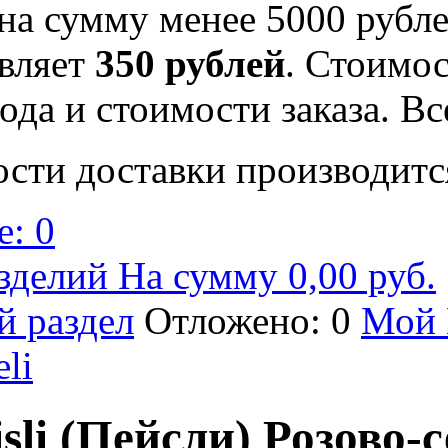
на сумму менее 5000 рубле
вляет
350 рублей
. Стоимос
ода и стоимости заказа. В
ости доставки производитс
: 0
зделий На сумму 0,00 руб.
й раздел
Отложено: 0
Мой 
eli
sli (Пейсли) Розово-