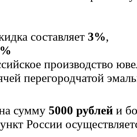
кидка составляет
3%
,
5%
Российское производство юв
рячей перегородчатой эма
 на сумму
5000 рублей
и бо
ункт России осуществляе