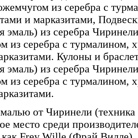
ожемчугом из серебра с турм
атами и марказитами, Подвеск
 эмаль) из серебра Чиринели (
 из серебра с турмалином, х
арказитами. Кулоны и брасле
я эмаль) из серебра Чиринели 
 из серебра с турмалином, х
арказитами.
малью от Чиринели (техника 
бое место среди производите
 как Frey Wille (Фрай Вилле),