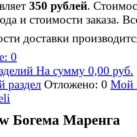
вляет
350 рублей
. Стоимос
ода и стоимости заказа. В
ости доставки производитс
: 0
зделий На сумму 0,00 руб.
й раздел
Отложено: 0
Мой 
eli
w Богема Маренга