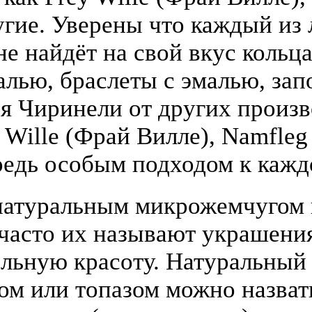
гие. Уверены что каждый из
е найдёт на свой вкус кольца
алью, браслеты с эмалью, зап
я Чиринели от других произ
y Wille (Фрай Вилле), Namfle
едь особым подходом к кажд
атуральным микрожемчугом и
(часто их называют украшени
льную красоту. Натуральный
том или топазом можно назва