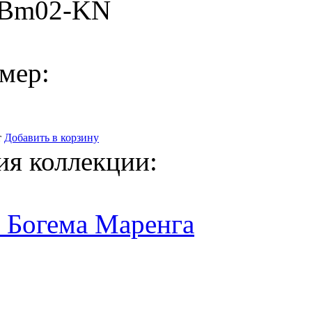
-Bm02-KN
мер:
т
Добавить в корзину
ия коллекции:
 Богема Маренга