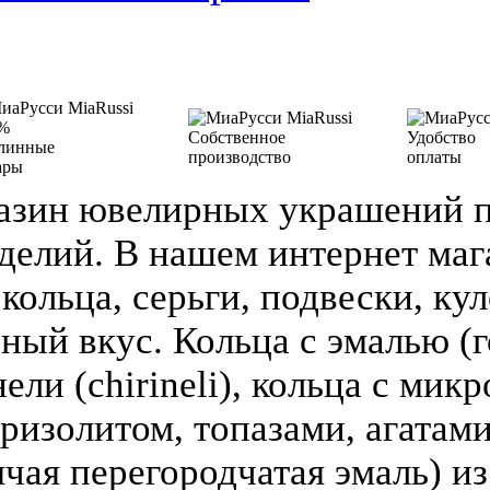
%
Собственное
Удобство
линные
производство
оплаты
ары
азин ювелирных украшений п
делий. В нашем интернет ма
кольца, серьги, подвески, кул
зный вкус. Кольца с эмалью (г
ели (chirineli), кольца с мик
ризолитом, топазами, агатами
чая перегородчатая эмаль) из 