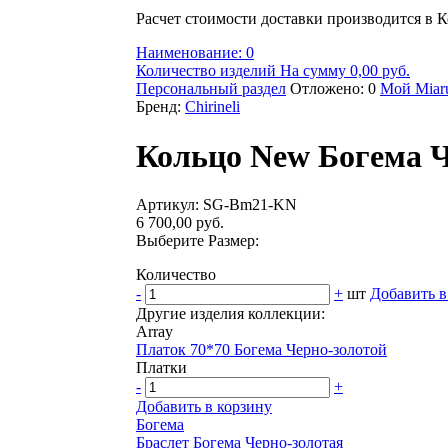
Расчет стоимости доставки производится в К
Наименование: 0
Количество изделий На сумму 0,00 руб.
Персональный раздел
Отложено: 0
Мой Miaru
Бренд:
Chirineli
Кольцо New Богема Ч
Артикул: SG-Bm21-KN
6 700,00 руб.
Выберите Размер:
Количество
-
+
шт
Добавить в
Другие изделия коллекции:
Array
Платок 70*70 Богема Черно-золотой
Платки
-
+
Добавить в корзину
Богема
Браслет Богема Черно-золотая